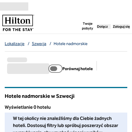
Przejdź do treści
,
otwiera nową ka
Twoje
Dołącz
Zaloguj się
pobyty
Lokalizacje
/
Szwecja
/
Hotele nadmorskie
Porównaj hotele
Sugerowane filt
Hotele nadmorskie w Szwecji
Wyświetlanie 0 hotelu
W tej okolicy nie znaleźliśmy dla Ciebie żadnych hoteli. Dosto
W tej okolicy nie znaleźliśmy dla Ciebie żadnych
hoteli. Dostosuj filtry lub spróbuj poszerzyć obszar