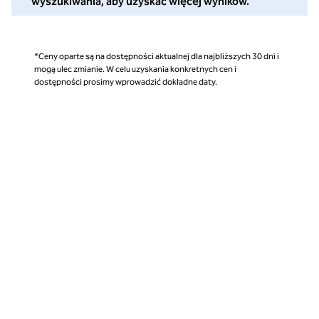
wyszukiwania, aby uzyskać więcej wyników.
*Ceny oparte są na dostępności aktualnej dla najbliższych 30 dni i
mogą ulec zmianie. W celu uzyskania konkretnych cen i
dostępności prosimy wprowadzić dokładne daty.