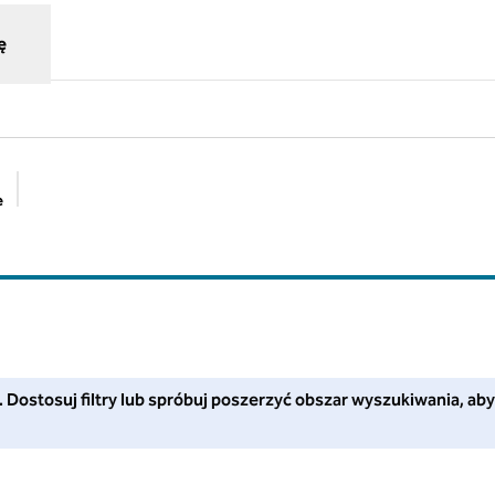
ę
e
Sugerowane filtry
stosuj filtry lub spróbuj poszerzyć obszar wyszukiwania, aby uzys
i. Dostosuj filtry lub spróbuj poszerzyć obszar wyszukiwania, aby