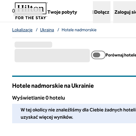
Przejdź do treści
,
otwiera nową kartę
0
Twoje pobyty
Dołącz
Zaloguj si
Lokalizacje
/
Ukraina
/
Hotele nadmorskie
Porównaj hotel
Hotele nadmorskie na Ukrainie
Wyświetlanie 0 hotelu
W tej okolicy nie znaleźliśmy dla Ciebie żadnych hoteli. Do
W tej okolicy nie znaleźliśmy dla Ciebie żadnych hotel
uzyskać więcej wyników.