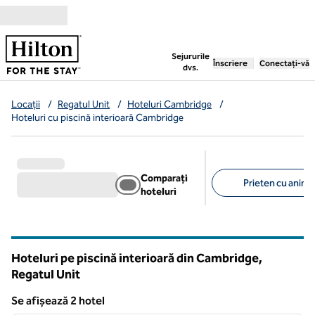
Salt la conținut
,
deschide o filă nouă
Sejururile
Înscriere
Conectați-vă
dvs.
Locații
/
Regatul Unit
/
Hoteluri Cambridge
/
Hoteluri cu piscină interioară Cambridge
Comparați
Prieten cu anima
hoteluri
Filtre sugerate
Hoteluri pe piscină interioară din Cambridge,
Regatul Unit
Se afișează 2 hotel
1
/
12
Se afișează 2 hotel