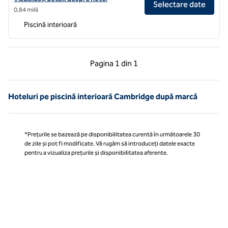
Selectare date
0,84 milă
Piscină interioară
Pagina anterioară, 1 din 1
Pagina următoare, 1 
Pagina
1 din 1
Pagina 1 din 1
Hoteluri pe piscină interioară Cambridge după marcă
*Prețurile se bazează pe disponibilitatea curentă în următoarele 30
de zile și pot fi modificate. Vă rugăm să introduceți datele exacte
pentru a vizualiza prețurile și disponibilitatea aferente.