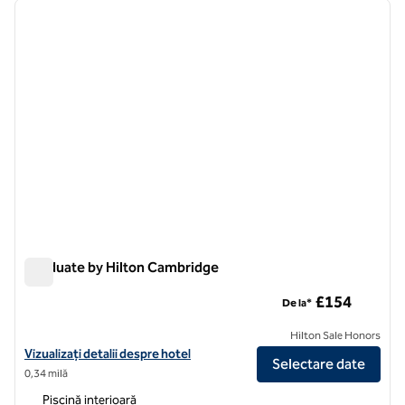
imaginea anterioară
imagin
1 din 12
Graduate by Hilton Cambridge
Graduate by Hilton Cambridge
£154
De la*
Hilton Sale Honors
Vizualizați detaliile hotelului pentru Graduate by Hilton Cambridge
Vizualizați detalii despre hotel
Selectare date
0,34 milă
Piscină interioară