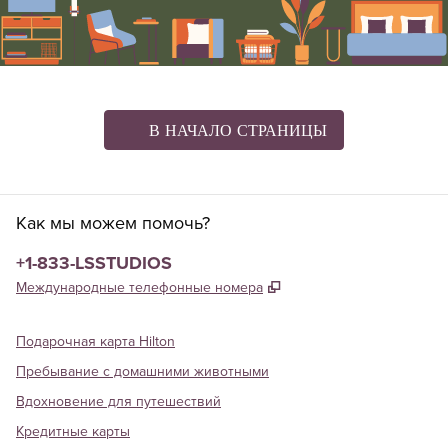
В НАЧАЛО СТРАНИЦЫ
Как мы можем помочь?
Телефон:
+1-833-LSSTUDIOS
,
Открывается в новой
Международные телефонные номера
Подарочная карта Hilton
Пребывание с домашними животными
Вдохновение для путешествий
Кредитные карты