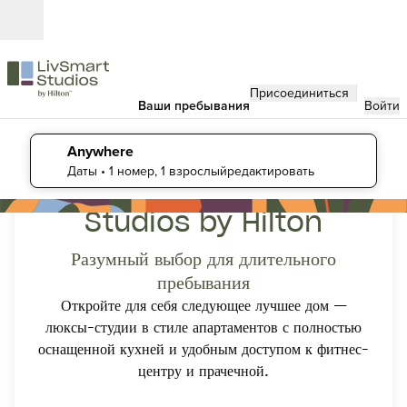
Перейти к содержанию
Открыть
Присоединиться
Ваши пребывания
Войти
Anywhere
данные поиска, любые даты, 1 номер, 1 взрослый
Даты
• 1 номер, 1 взрослыйредактировать
Представляем LivSmart
Studios by Hilton
Разумный выбор для длительного
пребывания
Откройте для себя следующее лучшее дом —
люксы-студии в стиле апартаментов с полностью
оснащенной кухней и удобным доступом к фитнес-
центру и прачечной.