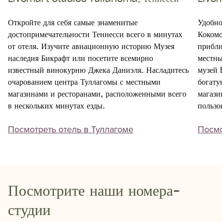
Открыть
От
Откройте для себя самые знаменитые
Удобно
достопримечательности Теннесси всего в минутах
Кокомо
от отеля. Изучите авиационную историю Музея
прибли
наследия Бикрафт или посетите всемирно
местны
известный винокурню Джека Даниэля. Насладитесь
музей 
очарованием центра Туллагомы с местными
богату
магазинами и ресторанами, расположенными всего
магази
в нескольких минутах езды.
пользо
Посмотреть отель в Туллагоме
Посмо
Посмотрите наши номера-
студии