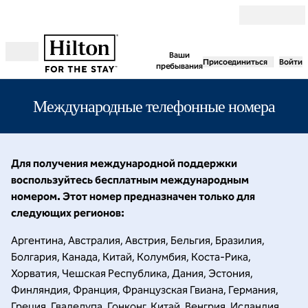
Перейти к содержанию
Ваши
Присоединиться
Войти
Открыть меню
пребывания
Международные телефонные номера
Для получения международной поддержки
воспользуйтесь бесплатным международным
номером. Этот номер предназначен только для
следующих регионов:
Аргентина, Австралия, Австрия, Бельгия, Бразилия,
Болгария, Канада, Китай, Колумбия, Коста-Рика,
Хорватия, Чешская Республика, Дания, Эстония,
Финляндия, Франция, Французская Гвиана, Германия,
Греция, Гваделупа, Гонконг, Китай, Венгрия, Исландия,