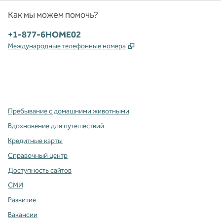
Как мы можем помочь?
Телефон:
+1-877-6HOME02
,
Открывается в новой в
Международные телефонные номера
x
Facebook
Instagram
,
Открывается в новой вкладке
,
открывается в новой вкладке
,
открывается в новой вкладке
Пребывание с домашними животными
Вдохновение для путешествий
Кредитные карты
Справочный центр
Доступность сайтов
СМИ
Развитие
Вакансии