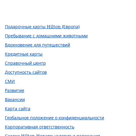
Facebook
x
Instagram
,
открывается в новой вкладке
,
Открывается в новой вкладке
,
открывается в новой вкладке
Подарочные карты Hilton (Европа)
Пребывание с домашними животными
Вдохновение для путешествий
Кредитные карты
Справочный центр
Доступность сайтов
СМИ
Развитие
Вакансии
Карта сайта
Глобальное положение о конфиденциальности
Корпоративная ответственность