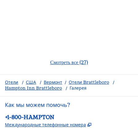
Смотреть все (27)
Отели
/
США
/
Вермонт
/
Отели Brattleboro
/
Hampton Inn Brattleboro
/
Галерея
Как мы можем помочь?
Телефон:
+1-800-HAMPTON
,
Открывается в но
Международные телефонные номера