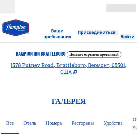
Перейти к содержанию
Открыть
Ваши
Присоединиться
пребывания
Войти
HAMPTON INN BRATTLEBORO
Недавно отремонтированный
,
О
1378 Putney Road, Brattleboro, Вермонт, 05301,
США
ГАЛЕРЕЯ
О
Все
Отель
Номера
Рестораны
Удобства
м