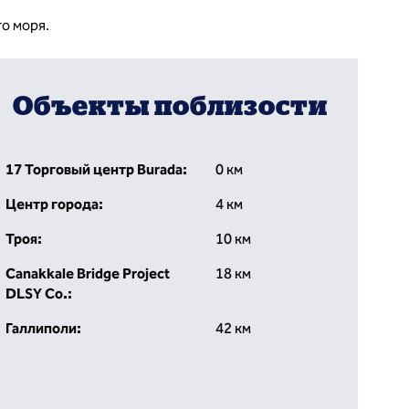
о моря.
Объекты поблизости
17 Торговый центр Burada:
0 км
Центр города:
4 км
Троя:
10 км
Canakkale Bridge Project
18 км
DLSY Co.:
Галлиполи:
42 км