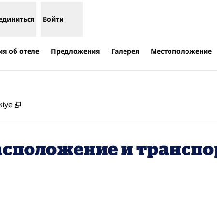
единиться
Войти
я об отеле
Предложения
Галерея
Местоположение
,
Открывается в новой вкладке
kiye
асположение и транспо