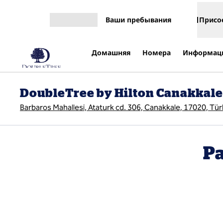
Перейти к содержанию
Ваши пребывания
Присо
Открыть меню
Домашняя
Номера
Информаци
DoubleTree by Hilton Canakkale
Barbaros Mahallesi, Ataturk cd. 306, Canakkale, 17020, Tür
Р