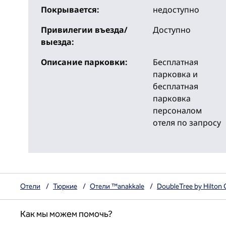
Покрывается:
недоступно
Привилегии въезда/
Доступно
выезда:
Описание парковки:
Бесплатная
парковка и
бесплатная
парковка
персоналом
отеля по запросу
Отели
/
Тюркие
/
Отели ™anakkale
/
DoubleTree by Hilton 
Как мы можем помочь?