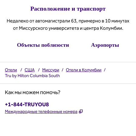
Расположение и транспорт
Недалеко от автомагистрали 63, примерно в 10 минутах
от Миссурского университета и центра Колумбии.
Объекты поблизости
Аэропорты
Отели
/
США
/
Миссури
/
Отели в Колумбии
/
Tru by Hilton Columbia South
Как мы можем помочь?
Телефон:
+1-844-TRUYOU8
,
Открывается в новой в
Международные телефонные номера
x
Facebook
Instagram
,
Открывается в новой вкладке
,
открывается в новой вкладке
,
открывается в новой вкладке