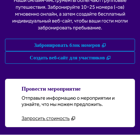
Наши онлайн-инструменты облегчают групповые
путешествия. Забронируйте 10−25 номера (-ов)
мгновенно онлайн, а затем создайте бесплатный
индивидуальный веб-сайт, чтобы ваши гости могли
забронировать пребывание.
,
Открывается 
Забронировать блок номеров
,
Открываетс
Создать веб-сайт для участников
Провести мероприятие
Отправьте информацию о мероприятии и
узнайте, что мы можем предложить.
Запросить стоимость