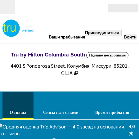
Перейти к содержанию
Открыть
Присоединиться
Ваши пребывания
Войти
Tru by Hilton Columbia South
Недавно построенные
,
О
4401 S Ponderosa Street, Колумбия, Миссури, 65201,
США
1
/
12
предыдущее изображение
сле
1 из 12
Связаться с нами
Отзывы
Связаться с нами
Время прибытия
4,0
(
4
)