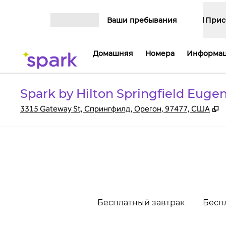
Перейти к содержанию
Ваши пребывания
Прис
Открыть меню
Домашняя
Номера
Информац
Spark by Hilton Springfield Euge
,
О
3315 Gateway St, Спрингфилд, Орегон, 97477, США
Бесплатный завтрак
Бесп