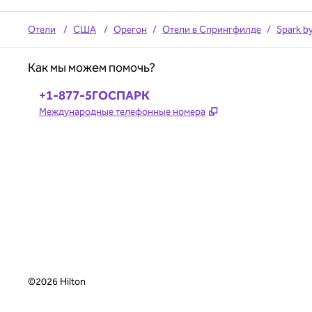
Отели
/
США
/
Орегон
/
Отели в Спрингфилде
/
Spark by
Как мы можем помочь?
Телефон:
+1-877-5ГОСПАРК
,
Открывается в но
Международные телефонные номера
©
2026
Hilton