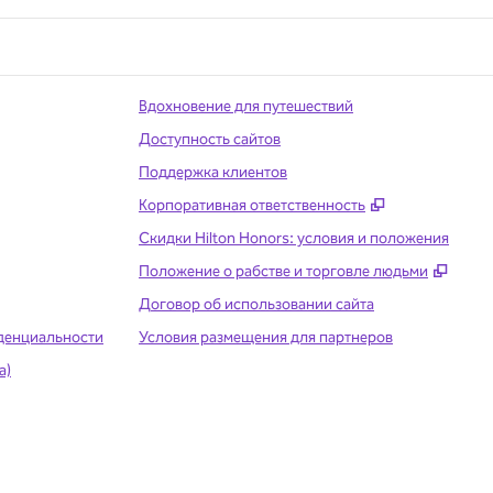
Вдохновение для путешествий
Доступность сайтов
Поддержка клиентов
,
Открывается
Корпоративная ответственность
Скидки Hilton Honors: условия и положения
,
Откр
Положение о рабстве и торговле людьми
Договор об использовании сайта
денциальности
Условия размещения для партнеров
а)