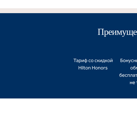
Преимущес
Тариф со скидкой
Бонусн
Hilton Honors
об
бесплат
не 