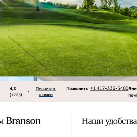
Звоните
Эле
+1 417-336-5400
4,2
Позвонить
Прочитать
Эле
•
отзывы
(
1725
)
поч
ом Branson
Наши удобства