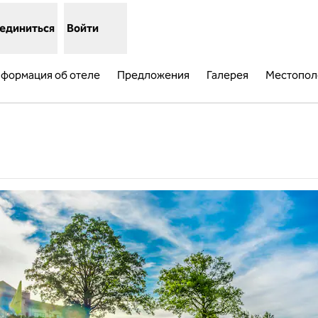
единиться
Войти
формация об отеле
Предложения
Галерея
Местопол
ткрывается в новой вкладке