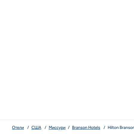
Отели
/
США
/
Миссури
/
Branson Hotels
/
Hilton Branso