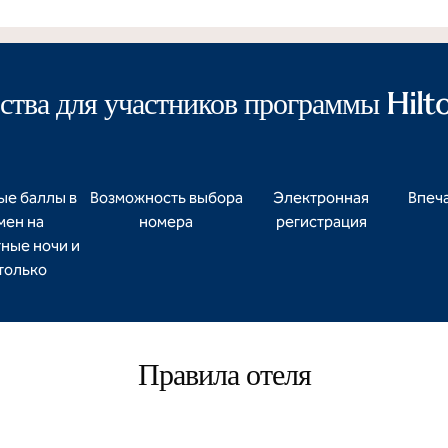
тва для участников программы Hil
ые баллы в
Возможность выбора
Электронная
Впеча
мен на
номера
регистрация
ные ночи и
только
Правила отеля