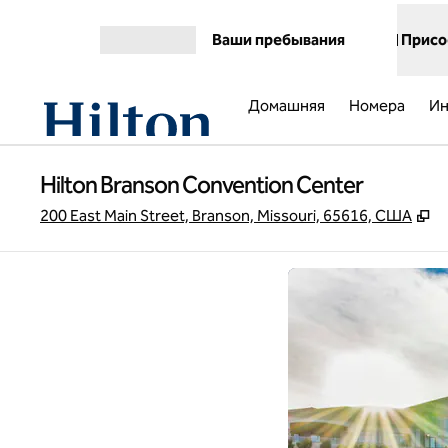
Перейти к содержанию
Ваши пребывания
Присо
Открыть меню
Домашняя
Номера
Ин
Hilton Branson Convention Center
,
О
200 East Main Street, Branson, Missouri, 65616, США