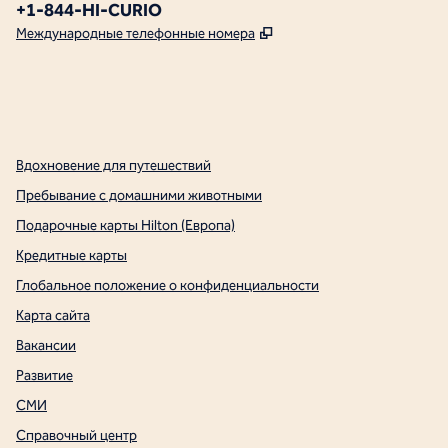
Телефон:
+1-844-HI-CURIO
,
Открывается в новой в
Международные телефонные номера
x
Facebook
Instagram
,
Открывается в новой вкладке
,
открывается в новой вкладке
,
открывается в новой вкладке
Вдохновение для путешествий
Пребывание с домашними животными
Подарочные карты Hilton (Европа)
Кредитные карты
Глобальное положение о конфиденциальности
Карта сайта
Вакансии
Развитие
СМИ
Справочный центр