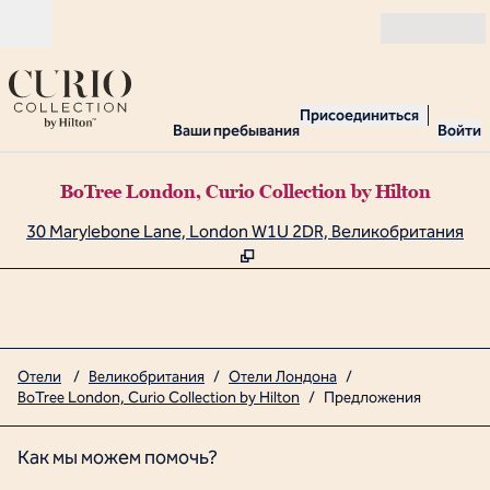
Перейти к содержанию
Открыть
Присоединиться
Ваши пребывания
Войти
BoTree London, Curio Collection by Hilton
,
О
30 Marylebone Lane, London W1U 2DR, Великобритания
Отели
/
Великобритания
/
Отели Лондона
/
BoTree London, Curio Collection by Hilton
/
Предложения
Как мы можем помочь?