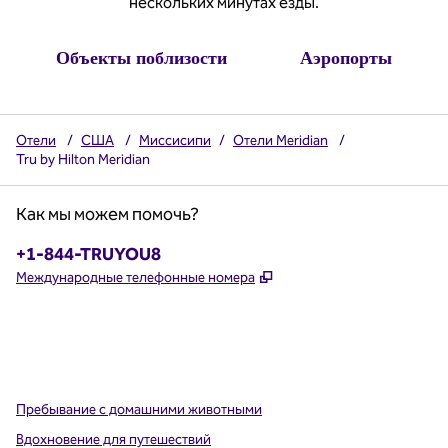
нескольких минутах езды.
Объекты поблизости
Аэропорты
Отели
/
США
/
Миссисипи
/
Отели Meridian
/
Tru by Hilton Meridian
Как мы можем помочь?
Телефон:
+1-844-TRUYOU8
,
Открывается в новой в
Международные телефонные номера
x
Facebook
Instagram
,
Открывается в новой вкладке
,
открывается в новой вкладке
,
открывается в новой вкладке
Пребывание с домашними животными
Вдохновение для путешествий