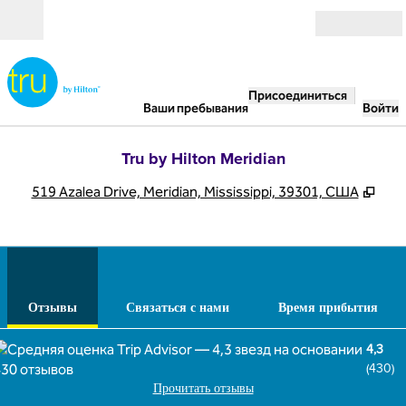
Перейти к содержанию
Открыть
Присоединиться
Ваши пребывания
Войти
Tru by Hilton Meridian
,
Отк
519 Azalea Drive, Meridian, Mississippi, 39301, США
1
/
8
предыдущее изображение
сле
1 из 8
Связаться с нами
Отзывы
Связаться с нами
Время прибытия
4,3
(
430
)
Прочитать отзывы