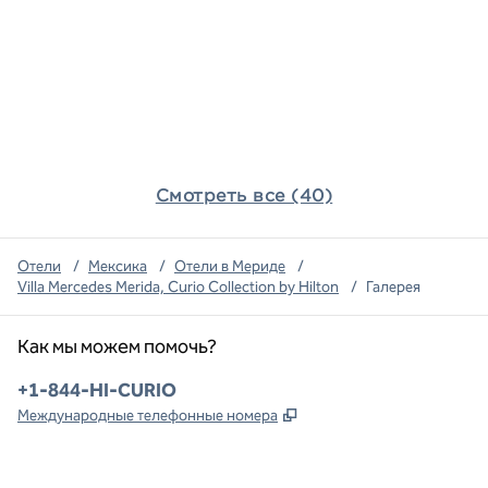
Смотреть все (40)
Отели
/
Мексика
/
Отели в Мериде
/
Villa Mercedes Merida, Curio Collection by Hilton
/
Галерея
Как мы можем помочь?
Телефон:
+1-844-HI-CURIO
,
Открывается в новой в
Международные телефонные номера
x
Facebook
Instagram