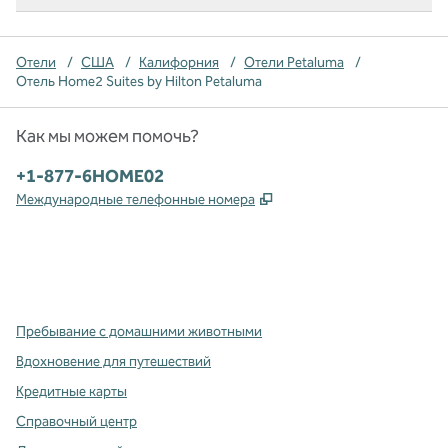
Отели
/
США
/
Калифорния
/
Отели Petaluma
/
Отель Home2 Suites by Hilton Petaluma
Как мы можем помочь?
Телефон:
+1-877-6HOME02
,
Открывается в новой в
Международные телефонные номера
x
Facebook
Instagram
,
Открывается в новой вкладке
,
открывается в новой вкладке
,
открывается в новой вкладке
Пребывание с домашними животными
Вдохновение для путешествий
Кредитные карты
Справочный центр