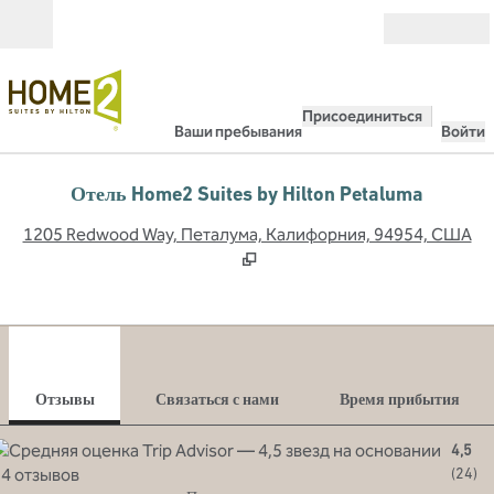
Перейти к содержанию
Открыть
Присоединиться
Ваши пребывания
Войти
Отель Home2 Suites by Hilton Petaluma
,
О
1205 Redwood Way, Петалума, Калифорния, 94954, США
1
/
12
предыдущее изображение
сле
1 из 12
Связаться с нами
Отзывы
Связаться с нами
Время прибытия
4,5
(
24
)