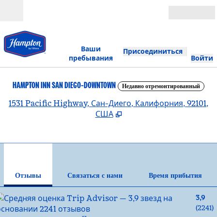
Перейти к содержанию
Открыть
Ваши
Присоединиться
пребывания
Войти
HAMPTON INN SAN DIEGO-DOWNTOWN
Недавно отремонтированный
,
О
1531 Pacific Highway, Сан-Диего, Калифорния, 92101,
США
1
/
12
предыдущее изображение
сле
1 из 12
Связаться с нами
Отзывы
Связаться с нами
Время прибытия
3,9
(
2241
)