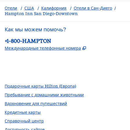
Отели
/
США
/
Калифорния
/
Отели в Сан-Диего
/
Hampton Inn San Diego-Downtown
Как мы можем помочь?
Телефон:
+1-800-HAMPTON
,
Открывается в но
Международные телефонные номера
Facebook
x
Instagram
,
открывается в новой вкладке
,
Открывается в новой вкладке
,
открывается в новой вкладке
Подарочные карты Hilton (Европа)
Пребывание с домашними животными
Вдохновение для путешествий
Кредитные карты
Справочный центр
Доступность сайтов