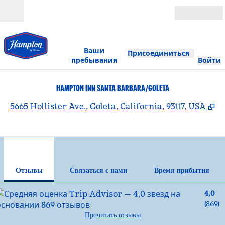
Перейти к содержанию
Открыть
Ваши
Присоединиться
пребывания
Войти
HAMPTON INN SANTA BARBARA/GOLETA
,
О
5665 Hollister Ave., Goleta, California, 93117, USA
1
/
12
предыдущее изображение
сле
1 из 12
Связаться с нами
Отзывы
Связаться с нами
Время прибытия
4,0
(
869
)
Прочитать отзывы