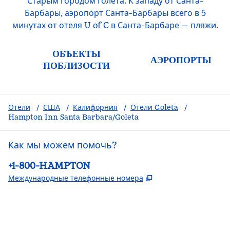
Старым городом Голета. К западу от Санта-
Барбары, аэропорт Санта-Барбары всего в 5
минутах от отеля U of C в Санта-Барбаре — пляжи.
ОБЪЕКТЫ
АЭРОПОРТЫ
ПОБЛИЗОСТИ
Отели
/
США
/
Калифорния
/
Отели Goleta
/
Hampton Inn Santa Barbara/Goleta
Как мы можем помочь?
Телефон:
+1-800-HAMPTON
,
Открывается в но
Международные телефонные номера
Facebook
x
Instagram
,
открывается в новой вкладке
,
Открывается в новой вкладке
,
открывается в новой вкладке