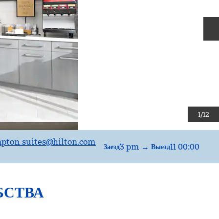
С
1
/
12
pton_suites
@hilton.com
3 pm
→
11 00:00
Заезд
Выезд
БСТВА