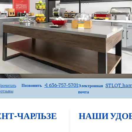
Звоните
Email
+1 636-757-5701
STLOT_ham
Позвонить
рочитать
Электронная
отзывы
почта
ЕНТ-ЧАРЛЬЗЕ
НАШИ УДО