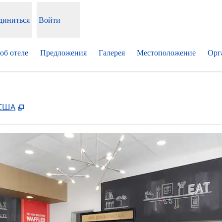
диниться
Войти
об отеле
Предложения
Галерея
Местоположение
Орг
,
Открывается в новой вкладке
 США