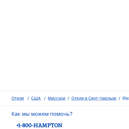
Отели
/
США
/
Миссури
/
Отели в Сент-Чарльзе
/
Ham
Как мы можем помочь?
Телефон:
+1-800-HAMPTON