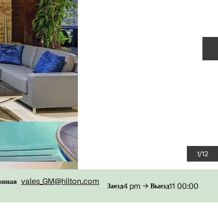
С
1
/
12
vales_GM
@hilton.com
онная
4 pm
→
11 00:00
Заезд
Выезд