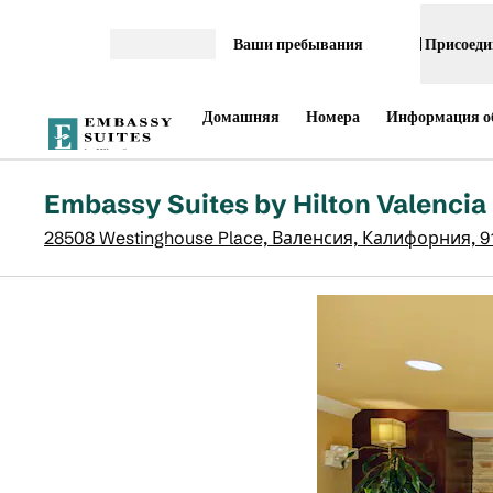
Перейти к содержанию
Ваши пребывания
Присоеди
Открыть меню
Домашняя
Номера
Информация об
Embassy Suites by Hilton Valencia
28508 Westinghouse Place, Валенсия, Калифорния, 