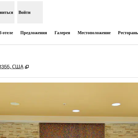
ниться
Войти
 отеле
Предложения
Галерея
Местоположение
Ресторан
,
Открывается в новой вкладке
91355, США