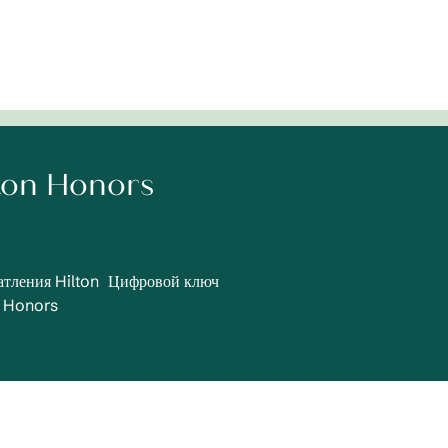
lton Honors
атления Hilton
Цифровой ключ
Honors