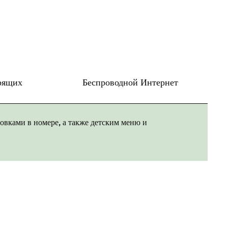
рящих
Беспроводной Интернет
вками в номере, а также детским меню и