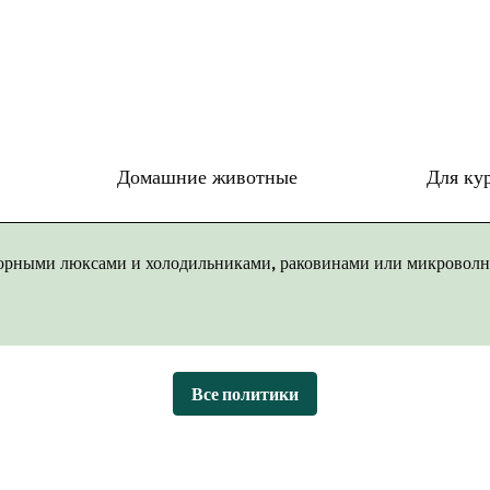
Домашние животные
Для ку
торными люксами и холодильниками, раковинами или микроволно
Все политики