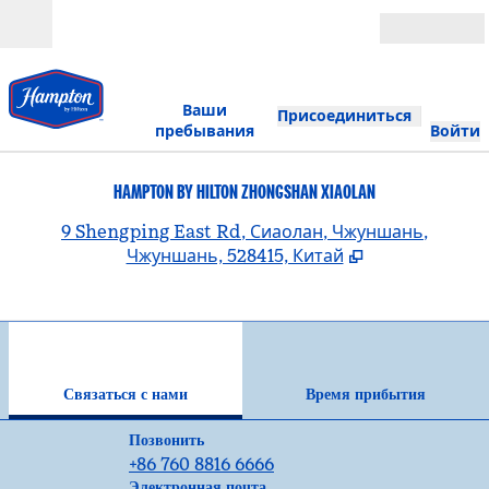
Перейти к содержанию
Открыть
Ваши
Присоединиться
пребывания
Войти
HAMPTON BY HILTON ZHONGSHAN XIAOLAN
,
О
9 Shengping East Rd, Сиаолан, Чжуншань,
Чжуншань, 528415, Китай
1
/
12
предыдущее изображение
сле
1 из 12
Связаться с нами
Связаться с нами
Время прибытия
Звонок
Позвонить
+86 760 8816 6666
Электронная почтаZHAZX
Электронная почта