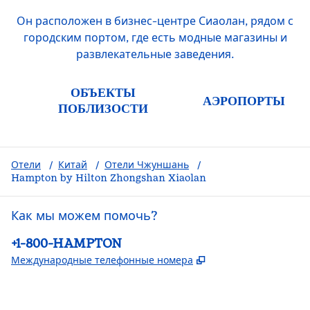
Он расположен в бизнес-центре Сиаолан, рядом с
городским портом, где есть модные магазины и
развлекательные заведения.
ОБЪЕКТЫ
АЭРОПОРТЫ
ПОБЛИЗОСТИ
Отели
/
Китай
/
Отели Чжуншань
/
Hampton by Hilton Zhongshan Xiaolan
Как мы можем помочь?
Телефон:
+1-800-HAMPTON
,
Открывается в но
Международные телефонные номера
Facebook
x
Instagram