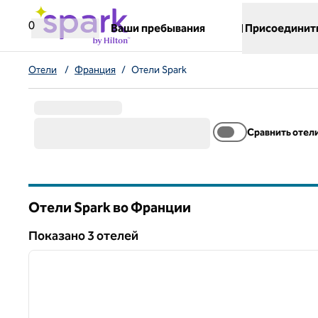
Перейти к содержанию
,
открывается новая вкладка
0
Ваши пребывания
Присоединит
Отели
/
Франция
/
Отели Spark
Сравнить отел
Отели Spark во Франции
Показанo 3 отелей
1
Показанo 3 отелей
предыдущее изображение
1 из 12