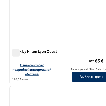
Spark by Hilton Lyon Ouest
Spark by Hilton Lyon Ouest
65 €
От*
Посмотреть информацию об отеле Spark by Hilton Lyon 
Ознакомиться с
подробной информацией
Распродажа Hilton Sale Ho
об отеле
Выбрать даты
126,63 мили
1
предыдущее изображение
1 из 12