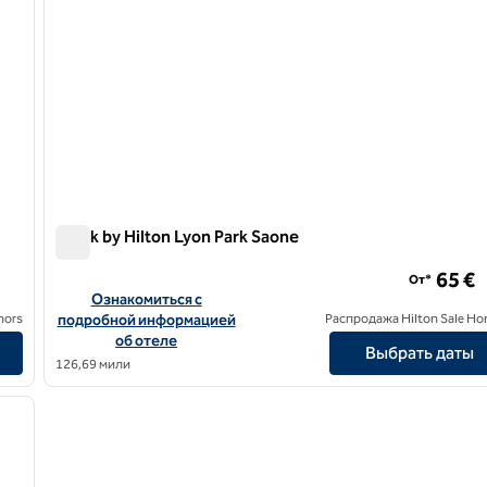
Spark by Hilton Lyon Park Saone
Spark by Hilton Lyon Park Saone
65 €
От*
Ouest
Посмотреть информацию об отеле Spark by Hilton Lyon P
Ознакомиться с
nors
подробной информацией
Распродажа Hilton Sale Ho
об отеле
Выбрать даты
126,69 мили
/
12
следующее изображение