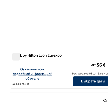
Spark by Hilton Lyon Eurexpo
Spark by Hilton Lyon Eurexpo
56 €
От*
Посмотреть информацию об отеле Spark by Hilton Lyon E
Ознакомиться с
подробной информацией
Распродажа Hilton Sale Ho
об отеле
Выбрать даты
135,56 мили
Предыд
Ст