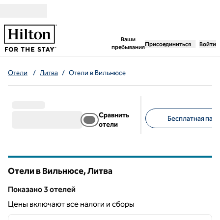
Перейти к содержанию
,
открывается новая 
Ваши
Присоединиться
Войти
пребывания
Отели
/
Литва
/
Отели в Вильнюсе
Сравнить
Бесплатная парк
отели
Предлагаемые фильт
Отели в Вильнюсе, Литва
Показанo 3 отелей
Показанo 3 отелей
Цены включают все налоги и сборы
1
/
12
предыдущее изображение
следу
1 из 12