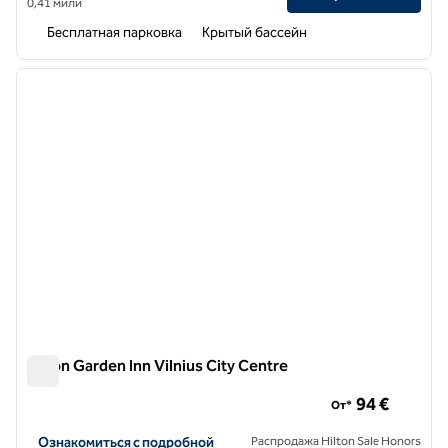
0,41 мили
Бесплатная парковка
Крытый бассейн
1
/
12
предыдущее изображение
следу
1 из 12
Hilton Garden Inn Vilnius City Centre
Hilton Garden Inn Vilnius City Centre
94 €
От*
Посмотреть информацию об отеле Hilton Garden Inn Vilnius City
Ознакомиться с подробной
Распродажа Hilton Sale Honors