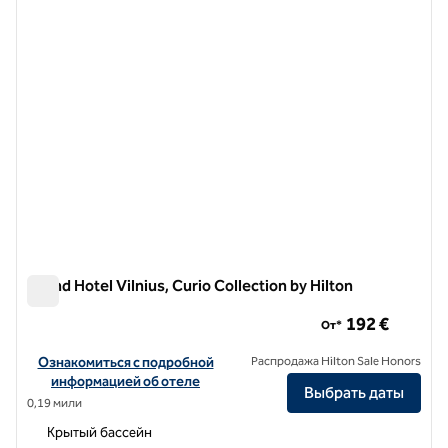
Grand Hotel Vilnius, Curio Collection by Hilton
Grand Hotel Vilnius, Curio Collection by Hilton
192 €
От*
Посмотреть информацию об отеле Grand Hotel Vilnius, Curio Colle
Ознакомиться с подробной
Распродажа Hilton Sale Honors
информацией об отеле
Выбрать даты
0,19 мили
Крытый бассейн