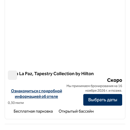
Perla La Paz, Tapestry Collection by Hilton
Perla La Paz, Tapestry Collection by Hilton
Скоро
Мы принимаем бронирования на 16
Посмотреть информацию об отеле Perla La Paz, Tapestry Collecti
Ознакомиться с подробной
ноября 2026 г. и позже.
информацией об отеле
Выбрать даты
0,30 мили
Бесплатная парковка
Открытый бассейн