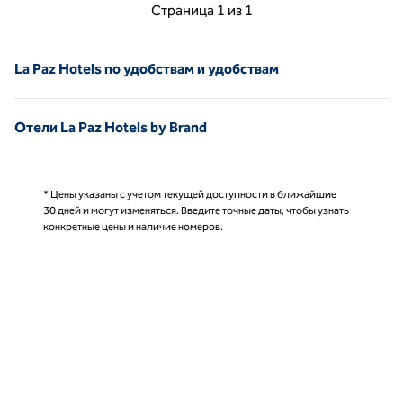
Предыдущая страница, 1 из 1
Следующая страниц
Страница
1 из 1
Страница 1 из 1
La Paz Hotels по удобствам и удобствам
Отели La Paz Hotels by Brand
* Цены указаны с учетом текущей доступности в ближайшие
30 дней и могут изменяться. Введите точные даты, чтобы узнать
конкретные цены и наличие номеров.