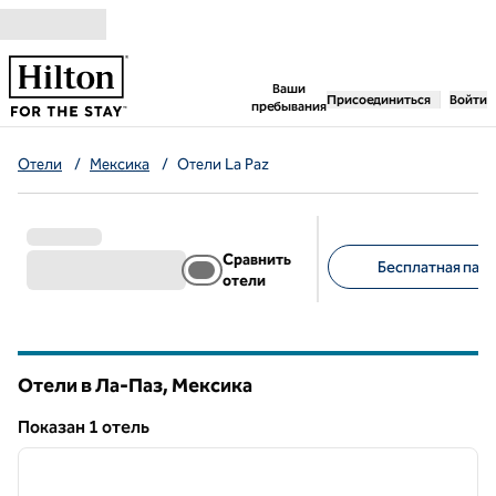
Перейти к содержанию
,
открывается новая 
Ваши
Присоединиться
Войти
пребывания
Отели
/
Мексика
/
Отели La Paz
Сравнить
Бесплатная парк
отели
Предлагаемые фильт
Отели в Ла-Паз, Мексика
Показан 1 отель
1
/
13
Показан 1 отель
предыдущее изображение
следу
1 из 13