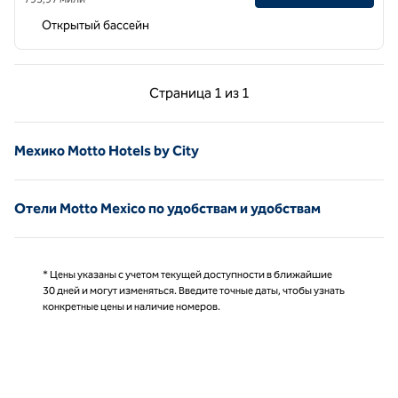
Открытый бассейн
Предыдущая страница, 1 из 1
Следующая страниц
Страница
1 из 1
Страница 1 из 1
Мехико Motto Hotels by City
Отели Motto Mexico по удобствам и удобствам
* Цены указаны с учетом текущей доступности в ближайшие
30 дней и могут изменяться. Введите точные даты, чтобы узнать
конкретные цены и наличие номеров.