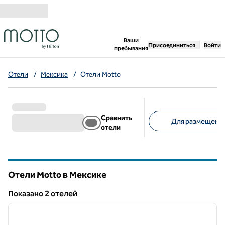
Перейти к содержанию
,
открывается новая 
Ваши
Присоединиться
Войти
пребывания
Отели
/
Мексика
/
Отели Motto
Сравнить
Для размещения
отели
Предлагаемые фильт
Отели Motto в Мексике
Показанo 2 отелей
1
/
12
Показанo 2 отелей
предыдущее изображение
следу
1 из 12