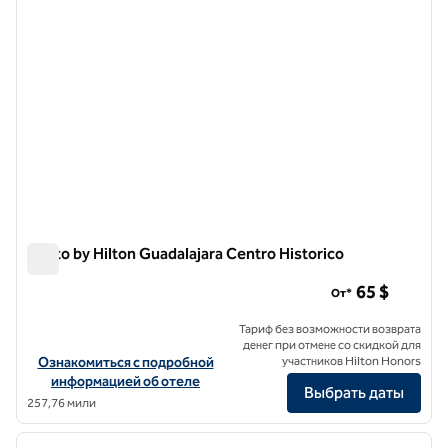
Motto by Hilton Guadalajara Centro Historico
Motto by Hilton Guadalajara Centro Historico
65 $
От*
Тариф без возможности возврата
денег при отмене со скидкой для
Посмотреть информацию об отеле Motto by Hilton Guadalajara Ce
Ознакомиться с подробной
участников Hilton Honors
информацией об отеле
Выбрать даты
257,76 мили
1
/
12
предыдущее изображение
следу
1 из 12