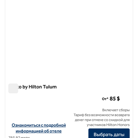
Motto by Hilton Tulum
Motto by Hilton Tulum
85 $
От*
Включает сборы
Тариф без возможности возврата
денег при отмене со скидкой для
Посмотреть информацию об отеле Motto by Hilton Tulum
Ознакомиться с подробной
участников Hilton Honors
информацией об отеле
Выбрать даты
793,97 мили