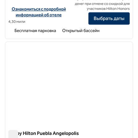
денег при отмене со скидкой для
Посмотреть информацию об отеле Hilton Garden Inn Puebla Ange
Ознакомиться с подробной
участников Hilton Honors
информацией об отеле
Выбрать даты
4,30 мили
Бесплатная парковка
Открытый бассейн
1
/
12
предыдущее изображение
следу
1 из 12
Tru by Hilton Puebla Angelopolis