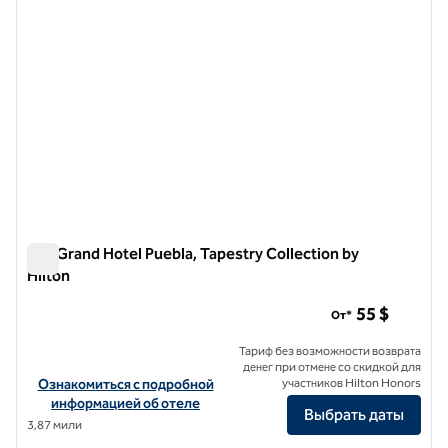
MM Grand Hotel Puebla, Tapestry Collection by
Hilton
MM Grand Hotel Puebla, Tapestry Collection by Hilton
55 $
От*
Тариф без возможности возврата
денег при отмене со скидкой для
Посмотреть информацию об отеле MM Grand Hotel Puebla, Tapestr
Ознакомиться с подробной
участников Hilton Honors
информацией об отеле
Выбрать даты
3,87 мили