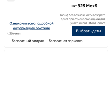
Tru by Hilton Puebla Angelopolis
925 Mex$
От*
Тариф без возможности возврата
денег при отмене со скидкой для
Посмотреть информацию об отеле Tru by Hilton Puebla Angelopol
Ознакомиться с подробной
участников Hilton Honors
информацией об отеле
Выбрать даты
4,30 мили
Бесплатный завтрак
Бесплатная парковка
1
/
10
предыдущее изображение
следу
1 из 10