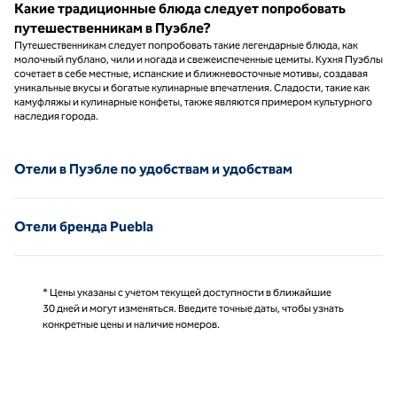
Какие традиционные блюда следует попробовать
путешественникам в Пуэбле?
Путешественникам следует попробовать такие легендарные блюда, как
молочный публано, чили и ногада и свежеиспеченные цемиты. Кухня Пуэблы
сочетает в себе местные, испанские и ближневосточные мотивы, создавая
уникальные вкусы и богатые кулинарные впечатления. Сладости, такие как
камуфляжы и кулинарные конфеты, также являются примером культурного
наследия города.
Отели в Пуэбле по удобствам и удобствам
Отели бренда Puebla
* Цены указаны с учетом текущей доступности в ближайшие
30 дней и могут изменяться. Введите точные даты, чтобы узнать
конкретные цены и наличие номеров.