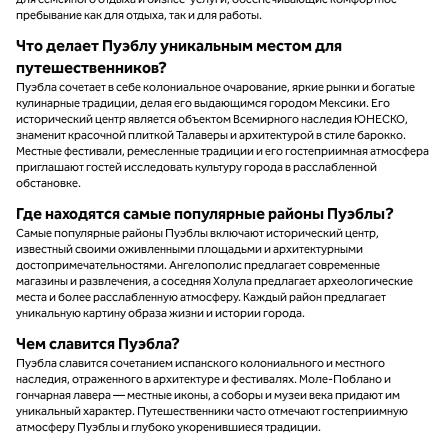
пребывание как для отдыха, так и для работы.
Что делает Пуэблу уникальным местом для
путешественников?
Пуэбла сочетает в себе колониальное очарование, яркие рынки и богатые
кулинарные традиции, делая его выдающимся городом Мексики. Его
исторический центр является объектом Всемирного наследия ЮНЕСКО,
знаменит красочной плиткой Талаверы и архитектурой в стиле барокко.
Местные фестивали, ремесленные традиции и его гостеприимная атмосфера
приглашают гостей исследовать культуру города в расслабленной
обстановке.
Где находятся самые популярные районы Пуэблы?
Самые популярные районы Пуэблы включают исторический центр,
известный своими оживленными площадьми и архитектурными
достопримечательностями. Ангелополис предлагает современные
магазины и развлечения, а соседняя Холула предлагает археологические
места и более расслабленную атмосферу. Каждый район предлагает
уникальную картину образа жизни и истории города.
Чем славится Пуэбла?
Пуэбла славится сочетанием испанского колониального и местного
наследия, отраженного в архитектуре и фестивалях. Моле-Поблано и
гончарная лавера — местные иконы, а соборы и музеи века придают им
уникальный характер. Путешественники часто отмечают гостеприимную
атмосферу Пуэблы и глубоко укоренившиеся традиции.