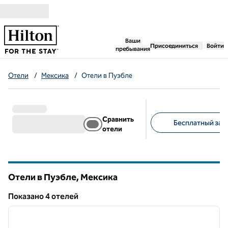
Перейти к содержанию
,
открывается новая 
Ваши
Присоединиться
Войти
пребывания
Отели
/
Мексика
/
Отели в Пуэбле
Сравнить
Бесплатный завт
отели
Предлагаемые фильт
Отели в Пуэбле, Мексика
Показанo 4 отелей
1
/
12
Показанo 4 отелей
предыдущее изображение
следу
1 из 12