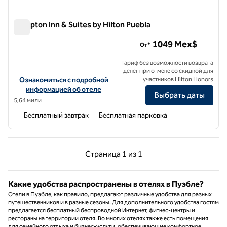
Hampton Inn & Suites by Hilton Puebla
Hampton Inn & Suites by Hilton Puebla
1049 Mex$
От*
Тариф без возможности возврата
денег при отмене со скидкой для
Посмотреть информацию об отеле Hampton Inn & Suites by Hilto
Ознакомиться с подробной
участников Hilton Honors
информацией об отеле
Выбрать даты
5,64 мили
Бесплатный завтрак
Бесплатная парковка
Предыдущая страница, 1 из 1
Следующая страниц
Страница
1 из 1
Страница 1 из 1
Какие удобства распространены в отелях в Пуэбле?
Отели в Пуэбле, как правило, предлагают различные удобства для разных
путешественников и в разные сезоны. Для дополнительного удобства гостям
предлагается бесплатный беспроводной Интернет, фитнес-центры и
рестораны на территории отеля. Во многих отелях также есть помещения
для семейного отдыха и бизнес-услуги, обеспечивающие комфортное