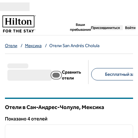
Перейти к содержанию
,
открывается новая 
Ваши
Присоединиться
Войти
пребывания
Отели
/
Мексика
/
Отели San Andrés Cholula
Сравнить
Бесплатный завт
отели
Предлагаемые фильт
Отели в Сан-Андрес-Чолуле, Мексика
Показанo 4 отелей
1
/
10
Показанo 4 отелей
предыдущее изображение
следу
1 из 10