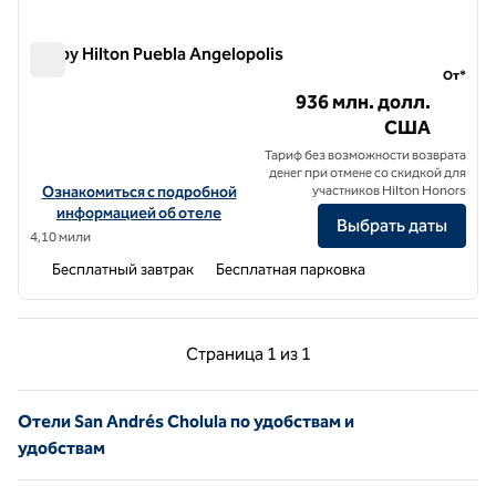
Tru by Hilton Puebla Angelopolis
Tru by Hilton Puebla Angelopolis
От*
936 млн. долл.
США
Тариф без возможности возврата
денег при отмене со скидкой для
Посмотреть информацию об отеле Tru by Hilton Puebla Angelopol
Ознакомиться с подробной
участников Hilton Honors
информацией об отеле
Выбрать даты
4,10 мили
Бесплатный завтрак
Бесплатная парковка
Предыдущая страница, 1 из 1
Следующая страниц
Страница
1 из 1
Страница 1 из 1
Отели San Andrés Cholula по удобствам и
удобствам