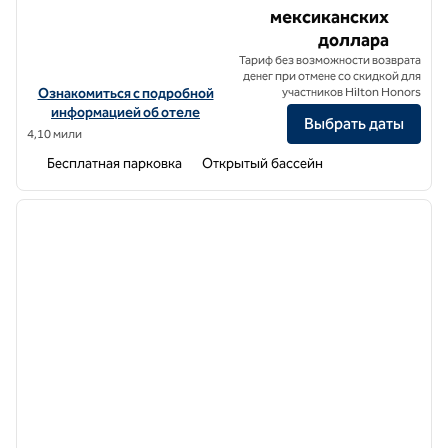
мексиканских
доллара
Тариф без возможности возврата
денег при отмене со скидкой для
Посмотреть информацию об отеле Hilton Garden Inn Puebla Ange
Ознакомиться с подробной
участников Hilton Honors
информацией об отеле
Выбрать даты
4,10 мили
Бесплатная парковка
Открытый бассейн
1
/
12
предыдущее изображение
следу
1 из 12