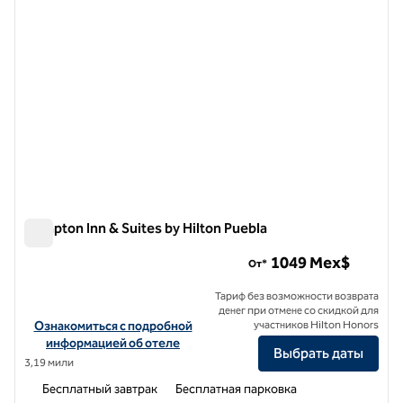
Hampton Inn & Suites by Hilton Puebla
Hampton Inn & Suites by Hilton Puebla
1049 Mex$
От*
Тариф без возможности возврата
денег при отмене со скидкой для
Посмотреть информацию об отеле Hampton Inn & Suites by Hilto
Ознакомиться с подробной
участников Hilton Honors
информацией об отеле
Выбрать даты
3,19 мили
Бесплатный завтрак
Бесплатная парковка