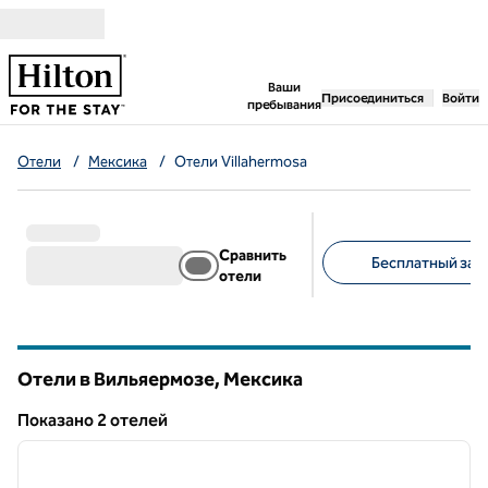
Перейти к содержанию
,
открывается новая 
Ваши
Присоединиться
Войти
пребывания
Отели
/
Мексика
/
Отели Villahermosa
Сравнить
Бесплатный завт
отели
Предлагаемые фильт
Отели в Вильяермозе, Мексика
Показанo 2 отелей
1
/
12
Показанo 2 отелей
предыдущее изображение
следу
1 из 12