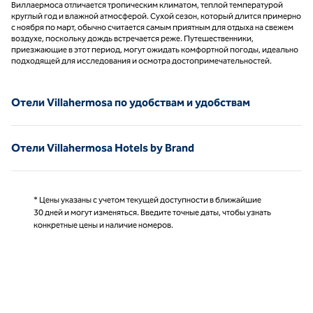
Виллаермоса отличается тропическим климатом, теплой температурой
круглый год и влажной атмосферой. Сухой сезон, который длится примерно
с ноября по март, обычно считается самым приятным для отдыха на свежем
воздухе, поскольку дождь встречается реже. Путешественники,
приезжающие в этот период, могут ожидать комфортной погоды, идеально
подходящей для исследования и осмотра достопримечательностей.
Отели Villahermosa по удобствам и удобствам
Отели Villahermosa Hotels by Brand
* Цены указаны с учетом текущей доступности в ближайшие
30 дней и могут изменяться. Введите точные даты, чтобы узнать
конкретные цены и наличие номеров.