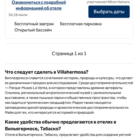
Посмотреть информацию об отеле Hampton Inn & Suites by Hilton
Ознакомиться с подробной
участников Hilton Honors
информацией об отеле
Выбрать даты
34,26 мили
Бесплатный завтрак
Бесплатная парковка
Открытый бассейн
Предыдущая страница, 1 из 1
Следующая страниц
Страница
1 из 1
Страница 1 из 1
Что следует сделать в Villahermosa?
Виллаэрмоса славится сочетанием истории, природы и культуры, что делает
ее динамичным городом для исследования. Среди достопримечательностей
— Parque-Museo La Venta, в котором представлены древние артефакты
Ольмека, региональный антропологический музей с увлекательными
выставками, а также пышные парки и общественные пространства, чтобы
насладиться тропическим ландшафтом. Рядом также находятся
заповедники дикой природы и археологические достопримечательности
Майи для тех, кто интересуется историей и природой.
Какие удобства обычно предлагаются в отелях в
Вильягермосе, Табаско?
Отели в Вильягермосе, Табаско, предлагают удобства для создания уютной