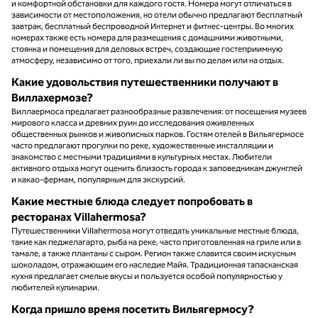
и комфортной обстановки для каждого гостя. Номера могут отличаться в
зависимости от местоположения, но отели обычно предлагают бесплатный
завтрак, бесплатный беспроводной Интернет и фитнес-центры. Во многих
номерах также есть номера для размещения с домашними животными,
стоянка и помещения для деловых встреч, создающие гостеприимную
атмосферу, независимо от того, приехали ли вы по делам или на отдых.
Какие удовольствия путешественники получают в
Виллахермозе?
Виллаермоса предлагает разнообразные развлечения: от посещения музеев
мирового класса и древних руин до исследования оживленных
общественных рынков и живописных парков. Гостям отелей в Вильягермосе
часто предлагают прогулки по реке, художественные инсталляции и
знакомство с местными традициями в культурных местах. Любители
активного отдыха могут оценить близость города к заповедникам джунглей
и какао-фермам, популярным для экскурсий.
Какие местные блюда следует попробовать в
ресторанах Villahermosa?
Путешественники Villahermosa могут отведать уникальные местные блюда,
такие как педжелагарто, рыба на реке, часто приготовленная на гриле или в
тамале, а также плантаны с сыром. Регион также славится своим искусным
шоколадом, отражающим его наследие Майя. Традиционная тапасканская
кухня предлагает смелые вкусы и пользуется особой популярностью у
любителей кулинарии.
Когда пришло время посетить Вильягермосу?