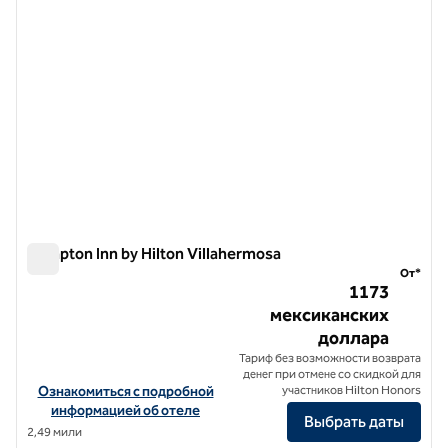
Hampton Inn by Hilton Villahermosa
Hampton Inn by Hilton Villahermosa
От*
1173
мексиканских
доллара
Тариф без возможности возврата
денег при отмене со скидкой для
Посмотреть информацию об отеле Hampton Inn by Hilton Villah
Ознакомиться с подробной
участников Hilton Honors
информацией об отеле
Выбрать даты
2,49 мили