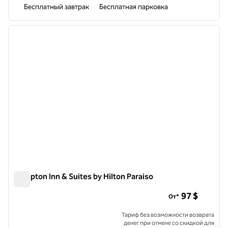
Бесплатный завтрак
Бесплатная парковка
1
/
12
предыдущее изображение
следу
1 из 12
Hampton Inn & Suites by Hilton Paraiso
Hampton Inn & Suites by Hilton Paraiso
97 $
От*
Тариф без возможности возврата
денег при отмене со скидкой для