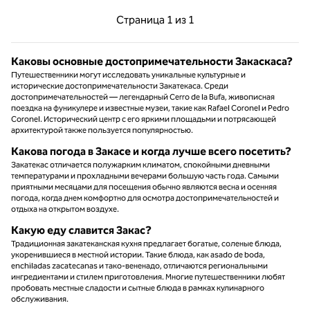
Предыдущая страница, 1 из 1
Следующая страниц
Страница
1 из 1
Страница 1 из 1
Каковы основные достопримечательности Закаскаса?
Путешественники могут исследовать уникальные культурные и
исторические достопримечательности Закатекаса. Среди
достопримечательностей — легендарный Cerro de la Bufa, живописная
поездка на фуникулере и известные музеи, такие как Rafael Coronel и Pedro
Coronel. Исторический центр с его яркими площадьми и потрясающей
архитектурой также пользуется популярностью.
Какова погода в Закасе и когда лучше всего посетить?
Закатекас отличается полужарким климатом, спокойными дневными
температурами и прохладными вечерами большую часть года. Самыми
приятными месяцами для посещения обычно являются весна и осенняя
погода, когда днем комфортно для осмотра достопримечательностей и
отдыха на открытом воздухе.
Какую еду славится Закас?
Традиционная закатеканская кухня предлагает богатые, соленые блюда,
укоренившиеся в местной истории. Такие блюда, как asado de boda,
enchiladas zacatecanas и тако-вененадо, отличаются региональными
ингредиентами и стилем приготовления. Многие путешественники любят
пробовать местные сладости и сытные блюда в рамках кулинарного
обслуживания.