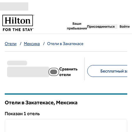
Перейти к содержанию
,
открывается новая 
Ваши
Присоединиться
Войти
пребывания
Отели
/
Мексика
/
Отели в Закатекасе
Сравнить
Бесплатный завт
отели
Предлагаемые фильт
Отели в Закатекасе, Мексика
Показан 1 отель
1
/
12
Показан 1 отель
предыдущее изображение
следу
1 из 12