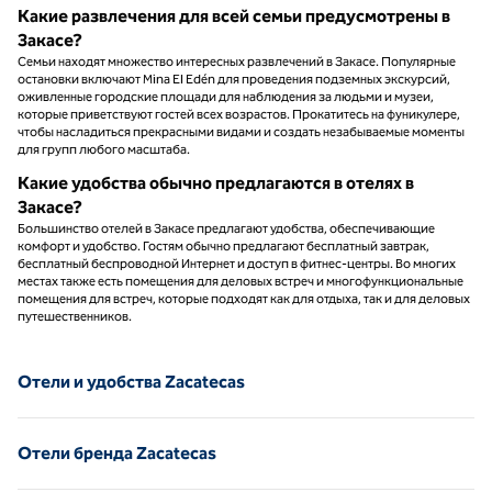
Какие развлечения для всей семьи предусмотрены в
Закасе?
Семьи находят множество интересных развлечений в Закасе. Популярные
остановки включают Mina El Edén для проведения подземных экскурсий,
оживленные городские площади для наблюдения за людьми и музеи,
которые приветствуют гостей всех возрастов. Прокатитесь на фуникулере,
чтобы насладиться прекрасными видами и создать незабываемые моменты
для групп любого масштаба.
Какие удобства обычно предлагаются в отелях в
Закасе?
Большинство отелей в Закасе предлагают удобства, обеспечивающие
комфорт и удобство. Гостям обычно предлагают бесплатный завтрак,
бесплатный беспроводной Интернет и доступ в фитнес-центры. Во многих
местах также есть помещения для деловых встреч и многофункциональные
помещения для встреч, которые подходят как для отдыха, так и для деловых
путешественников.
Отели и удобства Zacatecas
Отели бренда Zacatecas