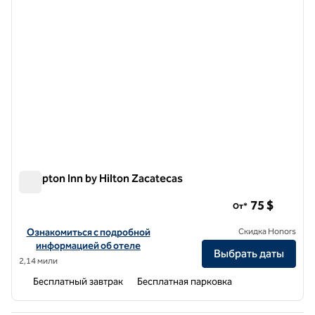
Hampton Inn by Hilton Zacatecas
Hampton Inn by Hilton Zacatecas
75 $
От*
Посмотреть информацию об отеле Hampton Inn by Hilton Zacate
Ознакомиться с подробной
Скидка Honors
информацией об отеле
Выбрать даты
2,14 мили
Бесплатный завтрак
Бесплатная парковка