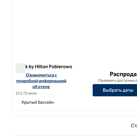
Spark by Hilton Pobierowo
Spark by Hilton Pobierowo
Распрода
Посмотреть информацию об отеле Spark by Hilton Pobie
Ознакомиться с
подробной информацией
Проверить доступные 
об отеле
Выбрать даты
215,72 мили
Крытый бассейн
Предыд
Ст