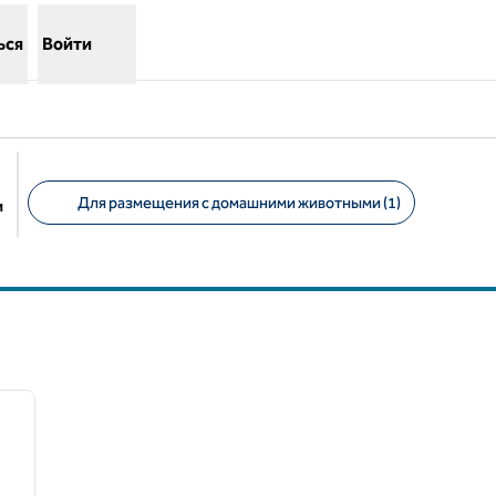
ься
Войти
Для размещения с домашними животными (1)
и
Предлагаемые фильтры
/
12
следующее изображение