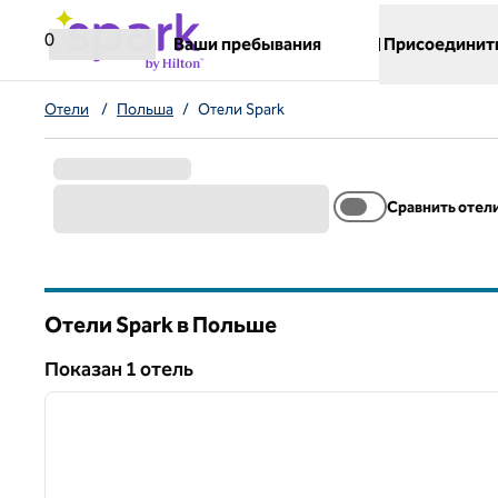
Перейти к содержанию
,
открывается новая вкладка
0
Ваши пребывания
Присоединит
Отели
/
Польша
/
Отели Spark
Сравнить отел
Отели Spark в Польше
Показан 1 отель
1
Показан 1 отель
предыдущее изображение
1 из 12