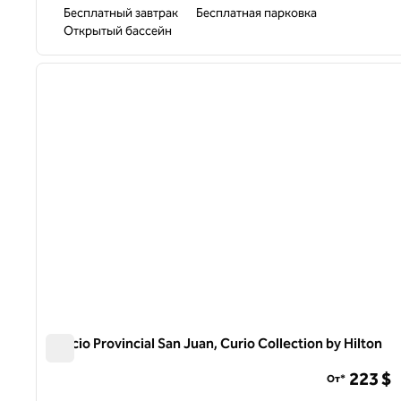
Бесплатный завтрак
Бесплатная парковка
Открытый бассейн
1
предыдущее изображение
1 из 12
Palacio Provincial San Juan, Curio Collection by Hilton
Palacio Provincial San Juan, Curio Collection by Hilton
223 $
От*