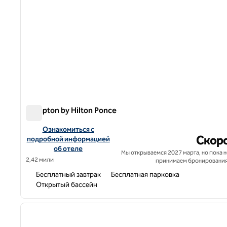
Hampton by Hilton Ponce
Hampton by Hilton Ponce
Посмотреть информацию об отеле Hampton by Hilton Po
Ознакомиться с
Скор
подробной информацией
об отеле
Мы открываемся 2027 марта, но пока н
2,42 мили
принимаем бронирования
Бесплатный завтрак
Бесплатная парковка
Открытый бассейн
1
предыдущее изображение
1 из 12