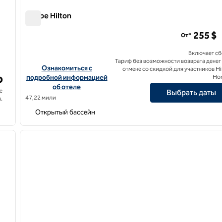
Caribe Hilton
Caribe Hilton
255 $
От*
Включает с
Тариф без возможности возврата денег
lton San Juan City Center
Посмотреть информацию об отеле Caribe Hilton
Ознакомиться с
отмене со скидкой для участников Hi
о
подробной информацией
Ho
об отеле
е
Выбрать даты
47,22 мили
.
Открытый бассейн
/
12
1
следующее изображение
предыдущее изображение
1 из 12