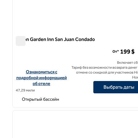
Hilton Garden Inn San Juan Condado
Hilton Garden Inn San Juan Condado
199 $
От*
Включает с
Тариф без возможности возврата денег
Посмотреть информацию об отеле Hilton Garden Inn San
Ознакомиться с
отмене со скидкой для участников Hi
подробной информацией
Ho
об отеле
Выбрать даты
47,29 мили
Открытый бассейн
предыдущее изображение
1 из 8