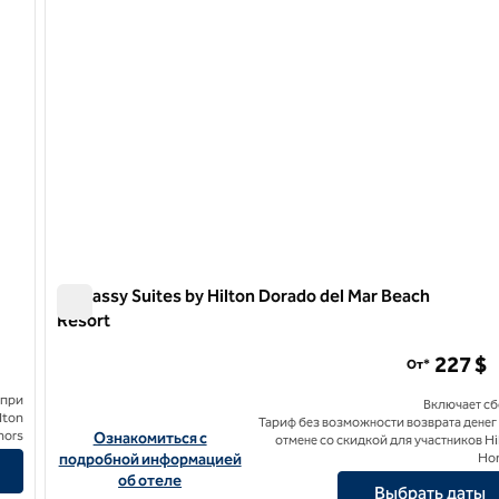
Embassy Suites by Hilton Dorado del Mar Beach
Resort
Embassy Suites by Hilton Dorado del Mar Beach Resort
227 $
От*
 при
Включает с
lton
Тариф без возможности возврата денег
nors
Посмотреть информацию об отеле Embassy Suites by Hilt
Ознакомиться с
отмене со скидкой для участников Hi
подробной информацией
Ho
об отеле
Выбрать даты