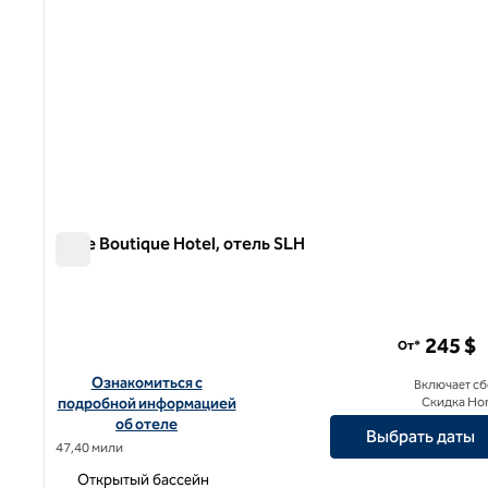
Olive Boutique Hotel, отель SLH
Olive Boutique Hotel, отель SLH
245 $
От*
Посмотреть информацию об отеле Olive Boutique Hotel, 
Ознакомиться с
Включает с
подробной информацией
Скидка Ho
об отеле
Выбрать даты
47,40 мили
Открытый бассейн