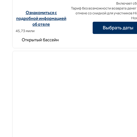
Включает с
Тариф без возможности возврата денег
Посмотреть информацию об отеле Palacio Provincial San Jua
Ознакомиться с
отмене со скидкой для участников Hi
подробной информацией
Ho
об отеле
Выбрать даты
45,73 мили
Открытый бассейн
1
предыдущее изображение
1 из 12