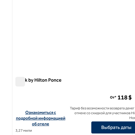
Spark by Hilton Ponce
Spark by Hilton Ponce
118 $
От*
Тариф без возможности возврата денег
Посмотреть информацию об отеле Spark by Hilton Ponce
Ознакомиться с
отмене со скидкой для участников Hi
подробной информацией
Ho
об отеле
Выбрать даты
3,27 мили