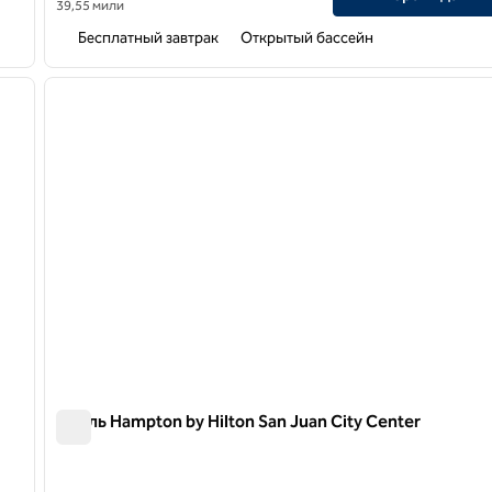
39,55 мили
Бесплатный завтрак
Открытый бассейн
/
12
1
следующее изображение
предыдущее изображение
1 из 12
Отель Hampton by Hilton San Juan City Center
Отель Hampton by Hilton San Juan City Center