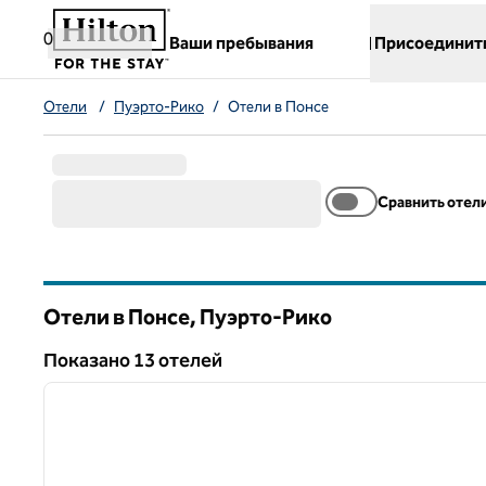
Перейти к содержанию
,
открывается новая вкладка
0
Ваши пребывания
Присоединит
Отели
/
Пуэрто-Рико
/
Отели в Понсе
Сравнить отел
Отели в Понсе, Пуэрто-Рико
Показанo 13 отелей
1
Показанo 13 отелей
предыдущее изображение
1 из 12