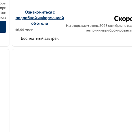
боры
 при
n, Curio Collection by Hilton
Посмотреть информацию об отеле Hampton by Hilton San 
Ознакомиться с
lton
Скор
nors
подробной информацией
об отеле
Мы открываем отель 2026 октября, но ещ
46,55 мили
не принимаем бронирования
Бесплатный завтрак
/
12
1
следующее изображение
предыдущее изображение
1 из 12