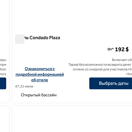
Отель Condado Plaza
Отель Condado Plaza
192 $
От*
боры
Включает с
 при
Тариф без возможности возврата денег
 Juan Condado
Посмотреть информацию об отеле Condado Plaza
Ознакомиться с
lton
отмене со скидкой для участников Hi
nors
подробной информацией
Ho
об отеле
Выбрать даты
47,31 мили
Открытый бассейн
1
/
8
1
следующее изображение
предыдущее изображение
1 из 12