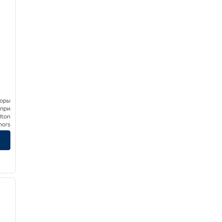
боры
 при
lton
nors
/
12
следующее изображение