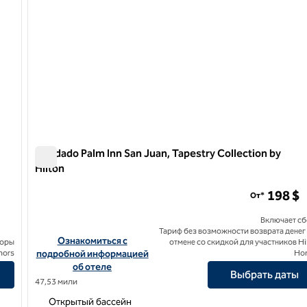
Condado Palm Inn San Juan, Tapestry Collection by
Hilton
Condado Palm Inn San Juan, Tapestry Collection by Hilto
198 $
От*
Включает с
Тариф без возможности возврата денег
a SLH Hotel
Посмотреть информацию об отеле Condado Palm Inn San Ju
Ознакомиться с
боры
отмене со скидкой для участников Hi
nors
подробной информацией
Ho
об отеле
Выбрать даты
47,53 мили
Открытый бассейн