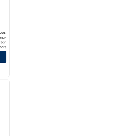
боры
 при
lton
nors
/
12
следующее изображение