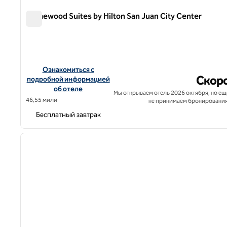
Homewood Suites by Hilton San Juan City Center
Homewood Suites by Hilton San Juan City Center
Посмотреть информацию об отеле Homewood Suites by Hi
Ознакомиться с
Скор
подробной информацией
об отеле
Мы открываем отель 2026 октября, но ещ
46,55 мили
не принимаем бронирования
Бесплатный завтрак
1
предыдущее изображение
1 из 12