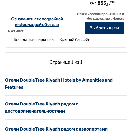
853ر.™
От*
Гибкие условия проживания и
Посмотреть информацию об отеле DoubleTree by Hilton Riyadh Fina
Ознакомиться с подробной
больше скидок Honors
информацией об отеле
Выбрать даты
6,49 мили
Бесплатная парковка
Крытый бассейн
Предыдущая страница, 1 из 1
Следующая страниц
Страница
1 из 1
Страница 1 из 1
Отели DoubleTree Riyadh Hotels by Amenities and
Features
Отели DoubleTree Riyadh рядом с
достопримечательностями
Отели DoubleTree Riyadh рядом с аэропортами