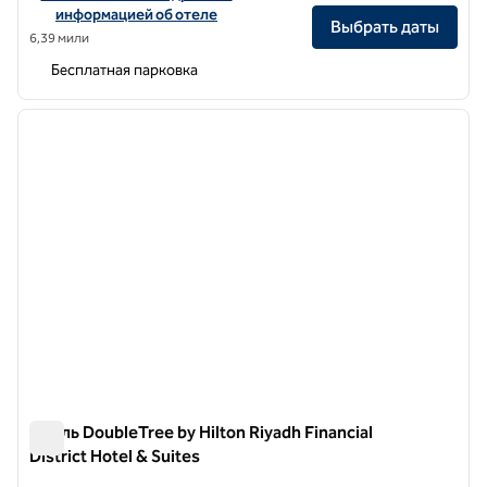
информацией об отеле
Выбрать даты
6,39 мили
Бесплатная парковка
1
/
12
предыдущее изображение
следу
1 из 12
Отель DoubleTree by Hilton Riyadh Financial
District Hotel & Suites
Отель DoubleTree by Hilton Riyadh Financial District Hotel & 