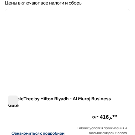
Цены включают все налоги и сборы
1
/
12
предыдущее изображение
следу
1 из 12
DoubleTree by Hilton Riyadh - Al Muroj Business
Gate
DoubleTree by Hilton Riyadh - Al Muroj Business Gate
416ر.™
От*
Гибкие условия проживания и
Посмотреть информацию об отеле DoubleTree by Hilton Riyadh - 
Ознакомиться с подробной
больше скидок Honors