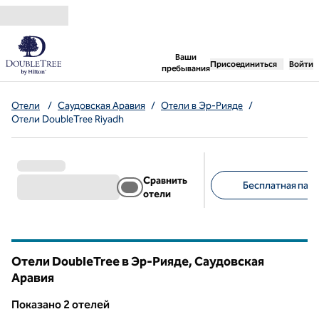
Перейти к содержанию
,
открывается новая 
Ваши
Присоединиться
Войти
пребывания
Отели
/
Саудовская Аравия
/
Отели в Эр-Рияде
/
Отели DoubleTree Riyadh
Сравнить
Бесплатная парк
отели
Предлагаемые фильт
Отели DoubleTree в Эр-Рияде, Саудовская
Аравия
Показанo 2 отелей
Показанo 2 отелей