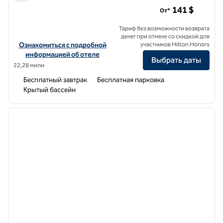
Hampton Inn White River Junction
141 $
От*
Тариф без возможности возврата
денег при отмене со скидкой для
Посмотреть информацию об отеле Hampton Inn White River Junc
Ознакомиться с подробной
участников Hilton Honors
информацией об отеле
Выбрать даты
22,28 мили
Бесплатный завтрак
Бесплатная парковка
Крытый бассейн
1
/
12
предыдущее изображение
следу
1 из 12