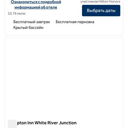
Посмотреть информацию об отеле Hampton Inn Rutland
Ознакомиться с подробной
участников Hilton Honors
информацией об отеле
Выбрать даты
10,76 мили
Бесплатный завтрак
Бесплатная парковка
Крытый бассейн
1
/
12
предыдущее изображение
следу
1 из 12
Hampton Inn White River Junction