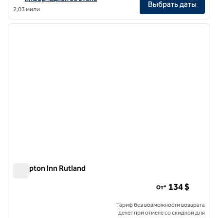
Выбрать даты
2,03 мили
1
/
12
предыдущее изображение
следу
1 из 12
Hampton Inn Rutland
Hampton Inn Rutland
134 $
От*
Тариф без возможности возврата
денег при отмене со скидкой для