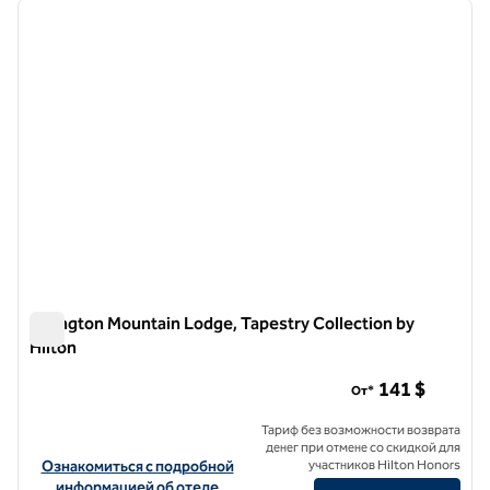
предыдущее изображение
следу
1 из 12
Killington Mountain Lodge, Tapestry Collection by
Hilton
Killington Mountain Lodge, Tapestry Collection by Hilton
141 $
От*
Тариф без возможности возврата
денег при отмене со скидкой для
Посмотреть информацию об отеле Killington Mountain Lodge, Tape
Ознакомиться с подробной
участников Hilton Honors
информацией об отеле