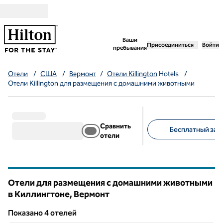
Перейти к содержанию
,
открывается новая 
Ваши
Присоединиться
Войти
пребывания
Отели
/
США
/
Вермонт
/
Отели Killington
Hotels
/
Отели Killington для размещения с домашними животными
Сравнить
Бесплатный завт
отели
Предлагаемые фильт
Отели для размещения с домашними животными
в Киллингтоне,
Вермонт
Вермонт
Показанo 4 отелей
1
/
12
Показанo 4 отелей