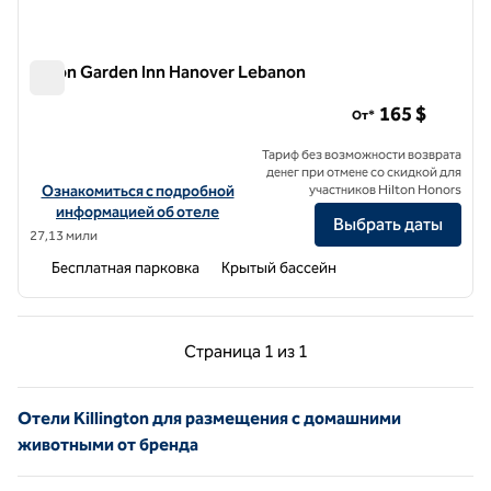
Hilton Garden Inn Hanover Lebanon
Hilton Garden Inn Hanover Lebanon
165 $
От*
Тариф без возможности возврата
денег при отмене со скидкой для
Посмотреть информацию об отеле Hilton Garden Inn Hanover L
Ознакомиться с подробной
участников Hilton Honors
информацией об отеле
Выбрать даты
27,13 мили
Бесплатная парковка
Крытый бассейн
Предыдущая страница, 1 из 1
Следующая страниц
Страница
1 из 1
Страница 1 из 1
Отели Killington для размещения с домашними
животными от бренда