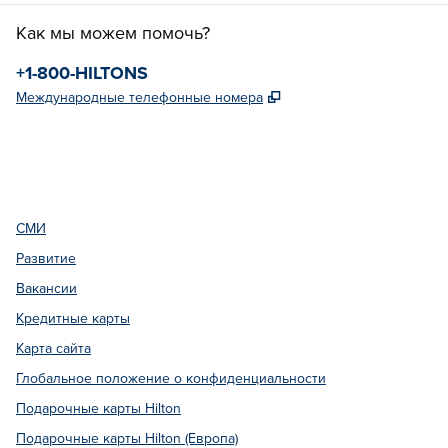
Как мы можем помочь?
Телефон:
+1-800-HILTONS
,
Открывается в новой
Международные телефонные номера
Facebook
x
Instagram
,
открывается в новой вкладке
,
Открывается в новой вкладке
,
открывается в новой вкладке
СМИ
Развитие
Вакансии
Кредитные карты
Карта сайта
Глобальное положение о конфиденциальности
Подарочные карты Hilton
Подарочные карты Hilton (Европа)