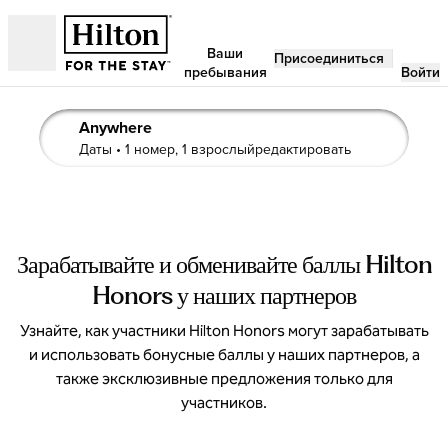
Перейти к содержанию
Ваши
Присоединиться
Открыть
пребывания
Войти
Anywhere
данные поиска, любые даты, 1 номер, 1 взрослый
Даты
• 1 номер, 1 взрослыйредактировать
Зарабатывайте и обменивайте баллы Hilton
Honors у наших партнеров
Узнайте, как участники Hilton Honors могут зарабатывать
и использовать бонусные баллы у наших партнеров, а
также эксклюзивные предложения только для
участников.