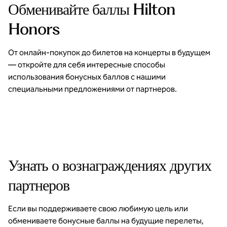
Обменивайте баллы Hilton
Honors
От онлайн-покупок до билетов на концерты в будущем
— откройте для себя интересные способы
использования бонусных баллов с нашими
специальными предложениями от партнеров.
Незабываемые впечатления
откроется модальное диалоговое окно
открое
Узнать о вознаграждениях других
партнеров
Если вы поддерживаете свою любимую цель или
обмениваете бонусные баллы на будущие перелеты,