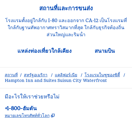
สถานที่และการขนส่ง
โรงแรมตั้งอยู่ใกล้กับ I-80 และออกจาก CA-12 เป็นโรงแรมที่
ใกล้กับฐานทัพอากาศทราวิสมากที่สุด ใกล้กับธุรกิจท้องถิ่น
ส่วนใหญ่และริมน้ํา
แหล่งท่องเที่ยวใกล้เคียง
สนามบิน
สถานที่
/
สหรัฐอเมริกา
/
แคลิฟอร์เนีย
/
โรงแรมในซูซองซิตี้
/
Hampton Inn and Suites Suisun City Waterfront
มีอะไรให้เราช่วยหรือไม่
โทรศัพท์:
+1-800-ฮัมตัน
,
เปิดแท็บใหม่
หมายเลขโทรศัพท์ทั่วโลก
Facebook
X
Instagram