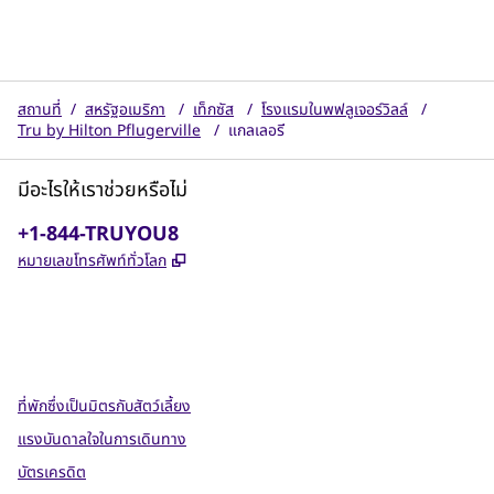
สถานที่
/
สหรัฐอเมริกา
/
เท็กซัส
/
โรงแรมในพฟลูเจอร์วิลล์
/
Tru by Hilton Pflugerville
/
แกลเลอรี
มีอะไรให้เราช่วยหรือไม่
โทรศัพท์:
+1-844-TRUYOU8
,
เปิดแท็บใหม่
หมายเลขโทรศัพท์ทั่วโลก
X
Facebook
Instagram
,
เปิดแท็บใหม่
,
เปิดแท็บใหม่
,
เปิดแท็บใหม่
ที่พักซึ่งเป็นมิตรกับสัตว์เลี้ยง
แรงบันดาลใจในการเดินทาง
บัตรเครดิต