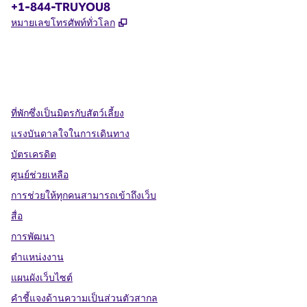
โทรศัพท์:
+1-844-TRUYOU8
,
เปิดแท็บใหม่
หมายเลขโทรศัพท์ทั่วโลก
X
Facebook
Instagram
,
เปิดแท็บใหม่
,
เปิดแท็บใหม่
,
เปิดแท็บใหม่
ที่พักซึ่งเป็นมิตรกับสัตว์เลี้ยง
แรงบันดาลใจในการเดินทาง
บัตรเครดิต
ศูนย์ช่วยเหลือ
การช่วยให้ทุกคนสามารถเข้าถึงเว็บ
สื่อ
การพัฒนา
ตำแหน่งงาน
แผนผังเว็บไซต์
คำชี้แจงด้านความเป็นส่วนตัวสากล