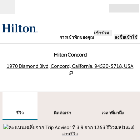
ข้ามไปที่เนื้อหา
เปิด
เข้าร่วม
การเข้าพักของคุณ
ลงชื่อเข้าใช้
Hilton Concord
,
เ
1970 Diamond Blvd, Concord, California, 94520-5718, USA
1
/
12
ภาพก่อนหน้า
ภาพ
1 จาก 12
ติดต่อเรา
รีวิว
ติดต่อเรา
เวลาที่มาถึง
3.9
(
1353
)
อ่านรีวิว