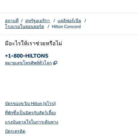
สถานที่
/
สหรัฐอเมริกา
/
แคลิฟอร์เนีย
/
โรงแรมในคอนคอร์ด
/
Hilton Concord
มีอะไรให้เราช่วยหรือไม่
โทรศัพท์:
+1-800-HILTONS
,
เปิดแท็บใหม่
หมายเลขโทรศัพท์ทั่วโลก
X
Facebook
Instagram
youtube
pinterest
,
เปิดแท็บใหม่
,
เปิดแท็บใหม่
,
เปิดแท็บใหม่
,
เปิดแท็บใหม่
เปิดแท็บใหม่
บัตรของขวัญ Hilton (ยุโรป)
ที่พักซึ่งเป็นมิตรกับสัตว์เลี้ยง
แรงบันดาลใจในการเดินทาง
บัตรเครดิต