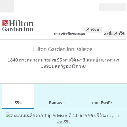
ข้ามไปที่เนื้อหา
เปิด
เข้าร่วม
การเข้าพักของคุณ
ลงชื่อเข้าใช้
Hilton Garden Inn Kalispell
,
เ
1840 ทางหลวงหมายเลข 93 ทางใต้ คาลิสเพลย์ มอนทานา
59901 สหรัฐอเมริกา
1
/
12
ภาพก่อนหน้า
ภาพ
1 จาก 12
ติดต่อเรา
รีวิว
ติดต่อเรา
เวลาที่มาถึง
4.0
(
955
)
อ่านรีวิว