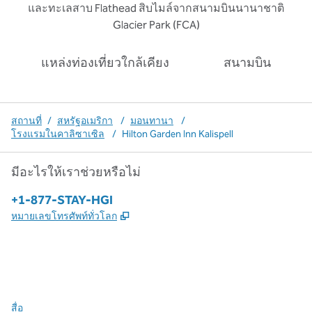
และทะเลสาบ Flathead สิบไมล์จากสนามบินนานาชาติ
Glacier Park (FCA)
แหล่งท่องเที่ยวใกล้เคียง
สนามบิน
สถานที่
/
สหรัฐอเมริกา
/
มอนทานา
/
โรงแรมในคาลิซาเซิล
/
Hilton Garden Inn Kalispell
มีอะไรให้เราช่วยหรือไม่
โทรศัพท์:
+1-877-STAY-HGI
,
เปิดแท็บใหม่
หมายเลขโทรศัพท์ทั่วโลก
X
Facebook
Instagram
,
เปิดแท็บใหม่
,
เปิดแท็บใหม่
,
เปิดแท็บใหม่
สื่อ