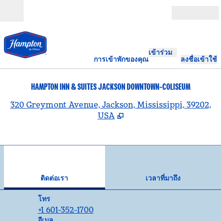
ข้ามไปที่เนื้อหา
เปิด
เข้าร่วม
การเข้าพักของคุณ
ลงชื่อเข้าใช้
HAMPTON INN & SUITES JACKSON DOWNTOWN-COLISEUM
,
เ
320 Greymont Avenue, Jackson, Mississippi, 39202,
USA
1
/
12
ภาพก่อนหน้า
ภาพ
1 จาก 12
ติดต่อเรา
ติดต่อเรา
เวลาที่มาถึง
โทร
โทร
+1 601-352-1700
อีเมล
อีเมล