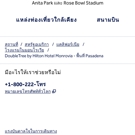
Anita Park และ Rose Bowl Stadium
แหล่งท่องเที่ยวใกล้เคียง
สนามบิน
สถานที่
/
สหรัฐอเมริกา
/
แคลิฟอร์เนีย
/
โรงแรมในมอนโรเวีย
/
DoubleTree by Hilton Hotel Monrovia - พื้นที่ Pasadena
มีอะไรให้เราช่วยหรือไม่
โทรศัพท์:
+1-800-222-โทร
,
เปิดแท็บใหม่
หมายเลขโทรศัพท์ทั่วโลก
X
Facebook
Instagram
,
เปิดแท็บใหม่
,
เปิดแท็บใหม่
,
เปิดแท็บใหม่
แรงบันดาลใจในการเดินทาง