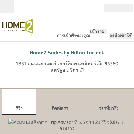
ข้ามไปที่เนื้อหา
เปิด
เข้าร่วม
การเข้าพักของคุณ
ลงชื่อเข้าใช้
Home2 Suites by Hilton Turlock
,
เ
1831 ถนนแลนเดอร์ เทอร์ล็อค แคลิฟอร์เนีย 95380
สหรัฐอเมริกา
1
/
12
ภาพก่อนหน้า
ภาพ
1 จาก 12
ติดต่อเรา
รีวิว
ติดต่อเรา
เวลาที่มาถึง
3.6
(
21
)
อ่านรีวิว