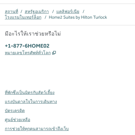
สถานที่
/
สหรัฐอเมริกา
/
แคลิฟอร์เนีย
/
โรงแรมในเทอร์ล็อก
/
Home2 Suites by Hilton Turlock
มีอะไรให้เราช่วยหรือไม่
โทรศัพท์:
+1-877-6HOME02
,
เปิดแท็บใหม่
หมายเลขโทรศัพท์ทั่วโลก
X
Facebook
Instagram
,
เปิดแท็บใหม่
,
เปิดแท็บใหม่
,
เปิดแท็บใหม่
ที่พักซึ่งเป็นมิตรกับสัตว์เลี้ยง
แรงบันดาลใจในการเดินทาง
บัตรเครดิต
ศูนย์ช่วยเหลือ
การช่วยให้ทุกคนสามารถเข้าถึงเว็บ