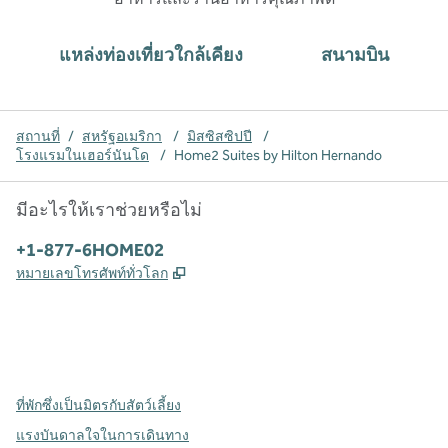
แหล่งท่องเที่ยวใกล้เคียง
สนามบิน
สถานที่
/
สหรัฐอเมริกา
/
มิสซิสซิปปี
/
โรงแรมในเฮอร์นันโด
/
Home2 Suites by Hilton Hernando
มีอะไรให้เราช่วยหรือไม่
โทรศัพท์:
+1-877-6HOME02
,
เปิดแท็บใหม่
หมายเลขโทรศัพท์ทั่วโลก
X
Facebook
Instagram
,
เปิดแท็บใหม่
,
เปิดแท็บใหม่
,
เปิดแท็บใหม่
ที่พักซึ่งเป็นมิตรกับสัตว์เลี้ยง
แรงบันดาลใจในการเดินทาง