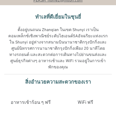
PEKSH_home2
@hilton.com
ทําเลที่ดีเยี่ยมในชุนยี่
ตั้งอยู่บนถนน Zhanqian ในเขต Shunyi เราเป็น
คอมเพล็กซ์เชิงพาณิชย์ระดับไฮเอนด์5Aอัจฉริยะแห่งแรก
ใน Shunyi อยู่ห่างจากสนามบินนานาชาติกรุงปักกิ่งและ
ศูนย์นิทรรศการนานาชาติกรุงปักกิ่งเพียง 20 นาทีโดย
ทางรถยนต์ และสะดวกต่อการเดินทางไปย่านขนส่งและ
ศูนย์ธุรกิจต่างๆ อาหารเช้าและ WiFi รวมอยู่ในการเข้า
พักของคุณ
สิ่งอํานวยความสะดวกของเรา
อาหารเช้าร้อน ๆ ฟรี
WiFi ฟรี