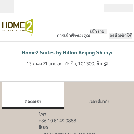
ข้ามไปที่เนื้อหา
เปิด
เข้าร่วม
การเข้าพักของคุณ
ลงชื่อเข้าใช้
Home2 Suites by Hilton Beijing Shunyi
,
เปิดแท็บใหม
13 ถนน Zhanqian, ปักกิ่ง, 101300, จีน
1
/
12
ภาพก่อนหน้า
ภาพ
1 จาก 12
ติดต่อเรา
ติดต่อเรา
เวลาที่มาถึง
โทร
โทร
+86 10 6149 0888
อีเมล
อีเมล