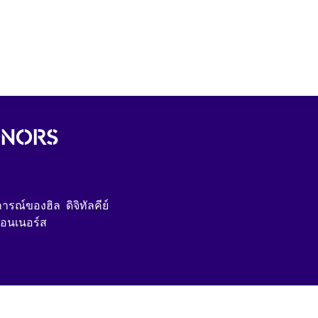
HONORS
ารณ์ของฮิล
ดิจิทัลคีย์
ออนเนอร์ส