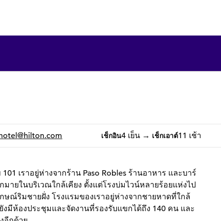
1 จาก 12
1
/
12
ภาพก่อนหน้า
ภาพถัดไป
hotel
@hilton.com
4 เย็น
→
11 เช้า
เช็กอิน
เช็กเอาต์
101 เราอยู่ห่างจากร้าน Paso Robles ร้านอาหาร และบาร์
มากมายในบริเวณใกล้เคียง ตั้งแต่โรงบ่มไวน์หลายร้อยแห่งไป
ญลักษณ์ริมชายฝั่ง โรงแรมของเราอยู่ห่างจากชายหาดที่ใกล้
รายังมีห้องประชุมและจัดงานที่รองรับแขกได้ถึง 140 คน และ
งอีกด้วย