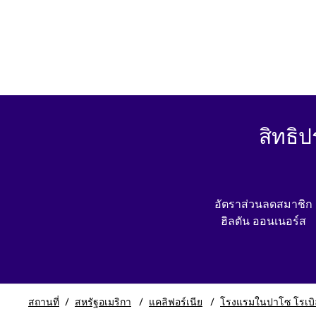
สิทธิ
อัตราส่วนลดสมาชิก
ฮิลตัน ออนเนอร์ส
สถานที่
/
สหรัฐอเมริกา
/
แคลิฟอร์เนีย
/
โรงแรมในปาโซ โรเบิ