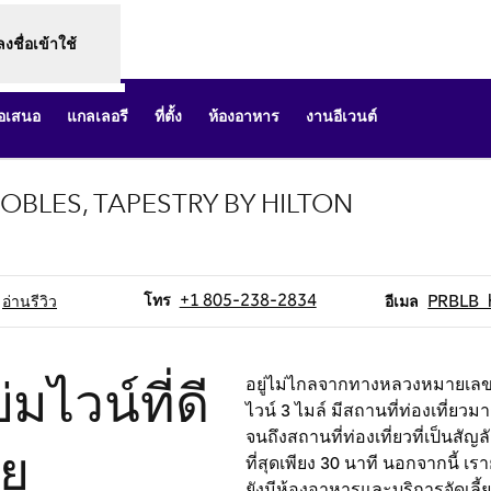
ลงชื่อเข้าใช้
้อเสนอ
แกลเลอรี
ที่ตั้ง
ห้องอาหาร
งานอีเวนต์
OBLES, TAPESTRY BY HILTON
็บใหม่
โทร
อีเมล
+1 805-238-2834
PRBLB_
โทร
อ่านรีวิว
อีเมล
ไวน์ที่ดี
อยู่ไม่ไกลจากทางหลวงหมายเลข 
ไวน์ 3 ไมล์ มีสถานที่ท่องเที่ยว
จนถึงสถานที่ท่องเที่ยวที่เป็นสั
ีย
ที่สุดเพียง 30 นาที นอกจากนี้ เ
ยังมีห้องอาหารและบริการจัดเลี้ย