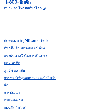
โทรศัพท์:
+1-800-ฮัมตัน
,
เปิดแท็บใหม่
หมายเลขโทรศัพท์ทั่วโลก
Facebook
X
Instagram
,
เปิดแท็บใหม่
,
เปิดแท็บใหม่
,
เปิดแท็บใหม่
บัตรของขวัญ Hilton (ยุโรป)
ที่พักซึ่งเป็นมิตรกับสัตว์เลี้ยง
แรงบันดาลใจในการเดินทาง
บัตรเครดิต
ศูนย์ช่วยเหลือ
การช่วยให้ทุกคนสามารถเข้าถึงเว็บ
สื่อ
การพัฒนา
ตำแหน่งงาน
แผนผังเว็บไซต์