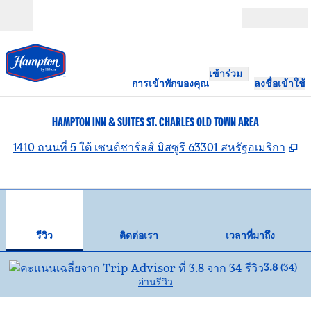
ข้ามไปที่เนื้อหา
เปิด
เข้าร่วม
การเข้าพักของคุณ
ลงชื่อเข้าใช้
HAMPTON INN & SUITES ST. CHARLES OLD TOWN AREA
,
เ
1410 ถนนที่ 5 ใต้ เซนต์ชาร์ลส์ มิสซูรี 63301 สหรัฐอเมริกา
1
/
12
ภาพก่อนหน้า
ภาพ
1 จาก 12
ติดต่อเรา
รีวิว
ติดต่อเรา
เวลาที่มาถึง
3.8
(
34
)
อ่านรีวิว