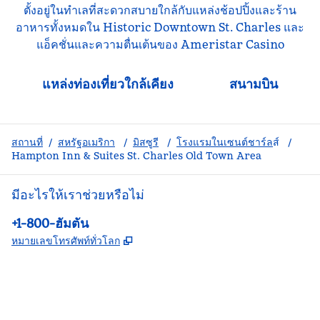
ตั้งอยู่ในทําเลที่สะดวกสบายใกล้กับแหล่งช้อปปิ้งและร้าน
อาหารทั้งหมดใน Historic Downtown St. Charles และ
แอ็คชั่นและความตื่นเต้นของ Ameristar Casino
แหล่งท่องเที่ยวใกล้เคียง
สนามบิน
สถานที่
/
สหรัฐอเมริกา
/
มิสซูรี
/
โรงแรมในเซนต์ชาร์ล
ส์
/
Hampton Inn & Suites St. Charles Old Town Area
มีอะไรให้เราช่วยหรือไม่
โทรศัพท์:
+1-800-ฮัมตัน
,
เปิดแท็บใหม่
หมายเลขโทรศัพท์ทั่วโลก
Facebook
X
Instagram
,
เปิดแท็บใหม่
,
เปิดแท็บใหม่
,
เปิดแท็บใหม่