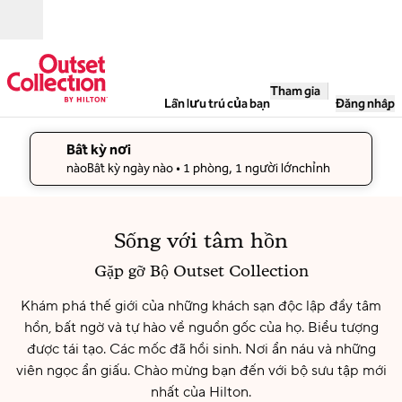
Bỏ qua nội dung
Mở
Tham gia
Lần lưu trú của bạn
Đăng nhập
Bất kỳ nơi
sửa chi tiết tìm kiếm , Bất kỳ ngày nào, 1 phòng, 1 người lớ
nàoBất kỳ ngày nào
• 1 phòng, 1 người lớnchỉnh
Công ty
Sống với tâm hồn
Khách
sạn
Gặp gỡ Bộ Outset Collection
ACME,
Illinois,
Hoa Kỳ
Khám phá thế giới của những khách sạn độc lập đầy tâm
hồn, bất ngờ và tự hào về nguồn gốc của họ. Biểu tượng
được tái tạo. Các mốc đã hồi sinh. Nơi ẩn náu và những
viên ngọc ẩn giấu. Chào mừng bạn đến với bộ sưu tập mới
nhất của Hilton.