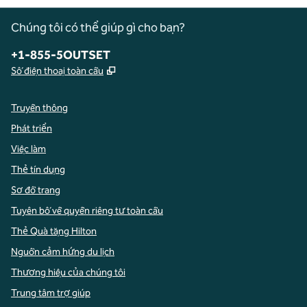
Chúng tôi có thể giúp gì cho bạn?
Điện thoại:
+1-855-5OUTSET
,
Mở thẻ mới
Số điện thoại toàn cầu
Truyền thông
Phát triển
Việc làm
Thẻ tín dụng
Sơ đồ trang
Tuyên bố về quyền riêng tư toàn cầu
Thẻ Quà tặng Hilton
Nguồn cảm hứng du lịch
Thương hiệu của chúng tôi
Trung tâm trợ giúp