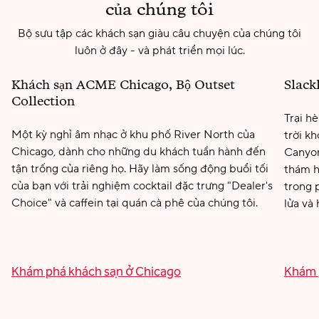
của chúng tôi
Bộ sưu tập các khách sạn giàu câu chuyện của chúng tôi
luôn ở đây - và phát triển mọi lúc.
Khách sạn ACME Chicago, Bộ Outset
Slack
Illinois, Hoa Kỳ
Uta
Collection
Trại h
Một kỳ nghỉ âm nhạc ở khu phố River North của
trời k
Chicago, dành cho những du khách tuần hành đến
Canyon
tận trống của riêng họ. Hãy làm sống động buổi tối
thám h
của bạn với trải nghiệm cocktail đặc trưng "Dealer's
trong 
Choice" và caffein tại quán cà phê của chúng tôi.
lửa và 
Khám phá khách sạn ở Chicago
Khám 