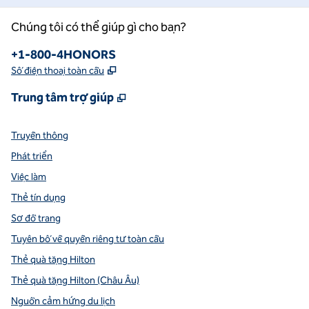
Chúng tôi có thể giúp gì cho bạn?
Điện thoại:
+1-800-4HONORS
,
Mở thẻ mới
Số điện thoại toàn cầu
,
Mở thẻ mới
Trung tâm trợ giúp
Truyền thông
Phát triển
Việc làm
Thẻ tín dụng
Sơ đồ trang
Tuyên bố về quyền riêng tư toàn cầu
Thẻ quà tặng Hilton
Thẻ quà tặng Hilton (Châu Âu)
Nguồn cảm hứng du lịch