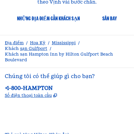
theo Vịnh vài bước chân.
NHỮNG ĐỊA ĐIỂM GẦN KHÁCH SẠN
SÂN BAY
Địa điểm
/
Hoa Kỳ
/
Mississippi
/
Khách
sạn Gulfport
/
Khách sạn Hampton Inn by Hilton Gulfport Beach
Boulevard
Chúng tôi có thể giúp gì cho bạn?
Điện thoại:
+1-800-HAMPTON
,
Mở thẻ mới
Số điện thoại toàn cầu
facebook
x
instagram
,
Mở tab mới
,
Mở tab mới
,
Mở tab mới