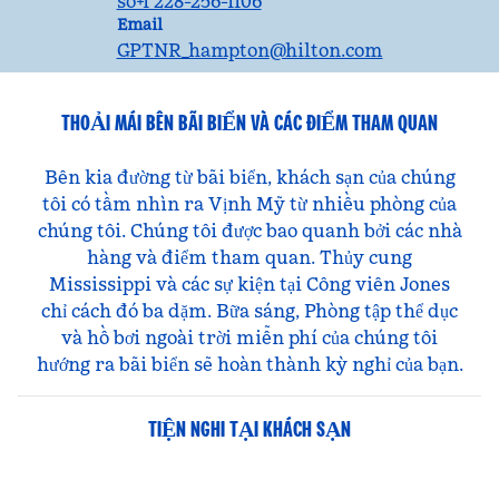
số+1 228-256-1106
Email
Email
GPTNR_hampton
@hilton.com
THOẢI MÁI BÊN BÃI BIỂN VÀ CÁC ĐIỂM THAM QUAN
Bên kia đường từ bãi biển, khách sạn của chúng
tôi có tầm nhìn ra Vịnh Mỹ từ nhiều phòng của
chúng tôi. Chúng tôi được bao quanh bởi các nhà
hàng và điểm tham quan. Thủy cung
Mississippi và các sự kiện tại Công viên Jones
chỉ cách đó ba dặm. Bữa sáng, Phòng tập thể dục
và hồ bơi ngoài trời miễn phí của chúng tôi
hướng ra bãi biển sẽ hoàn thành kỳ nghỉ của bạn.
TIỆN NGHI TẠI KHÁCH SẠN