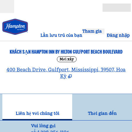
Bỏ qua nội dung
Mở
Tham gia
Lần lưu trú của bạn
Đăng nhập
KHÁCH SẠN HAMPTON INN BY HILTON GULFPORT BEACH BOULEVARD
Mới xây
,
400 Beach Drive, Gulfport, Mississippi, 39507, Hoa
Kỳ
1
/
7
hình ảnh trước
hìn
1/7
Liên hệ với chúng tôi
Liên hệ với chúng tôi
Thời gian đến
Gọi
Vui lòng gọi