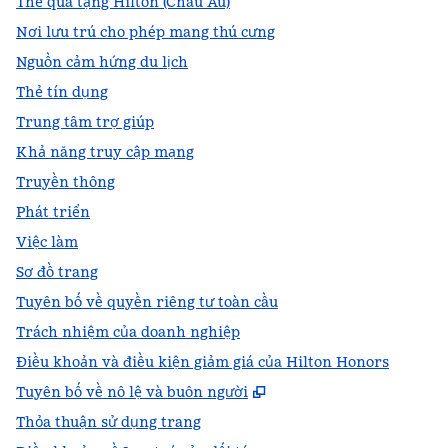
Thẻ quà tặng Hilton (Châu Âu)
Nơi lưu trú cho phép mang thú cưng
Nguồn cảm hứng du lịch
Thẻ tín dụng
Trung tâm trợ giúp
Khả năng truy cập mạng
Truyền thông
Phát triển
Việc làm
Sơ đồ trang
Tuyên bố về quyền riêng tư toàn cầu
Trách nhiệm của doanh nghiệp
Điều khoản và điều kiện giảm giá của Hilton Honors
,
Mở thẻ mới
Tuyên bố về nô lệ và buôn người
Thỏa thuận sử dụng trang