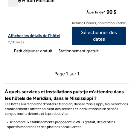
Tru by Hilton Meridian
Tru by Hilton Meridian
90 $
À partir de*
Remise Honors, non remboursable
Sélectionner des
Afficher les détails de l'hôtel Tru by Hilton Meridian
Afficher les détails de l'hôtel
dates
2,10 miles
Petit déjeuner gratuit
Stationnement gratuit
Page précédente, 1 sur 1
Page suivante, 1 sur 
Page
1 sur 1
Page 1 sur 1
À quels services et installations puis-je m'attendre dans
les hôtels de Meridian, dans le Mississippi ?
Les hôtes à la recherche d'hôtels à Meridian, dans le Mississippi, trouveront des
établissements offrant souvent des services et installations bien pensés
conçus pour la détente et la productivité.
•De nombreux établissements proposent le Wi-Fi gratuit, des centres
sportifs modernes et des piscines accueillantes.