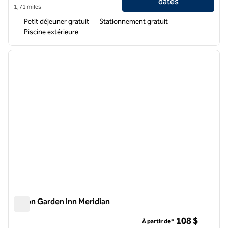
dates
1,71 miles
Petit déjeuner gratuit
Stationnement gratuit
Piscine extérieure
1
/
12
image précédente
image 
1 sur 12
Hilton Garden Inn Meridian
Hilton Garden Inn Meridian
108 $
À partir de*