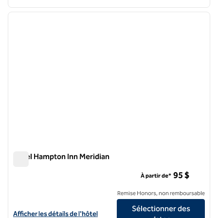
1
/
12
image précédente
image 
1 sur 12
Hôtel Hampton Inn Meridian
Hôtel Hampton Inn Meridian
95 $
À partir de*
Remise Honors, non remboursable
Sélectionner des
Afficher les détails de l'hôtel Hampton Inn Meridian
Afficher les détails de l'hôtel