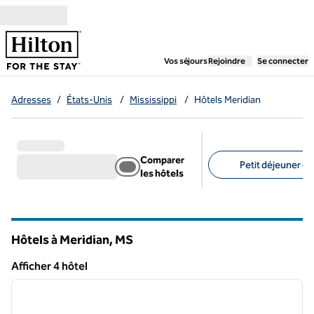
Aller directement au contenu
,
ouvre un nouvel ongl
Vos séjours
Rejoindre
Se connecter
Adresses
/
États-Unis
/
Mississippi
/
Hôtels Meridian
Comparer
Petit déjeuner gra
les hôtels
Filtres suggérés
Hôtels à Meridian,
MS
Mississippi
Afficher 4 hôtel
1
/
10
Afficher 4 hôtel
image précédente
image 
1 sur 10