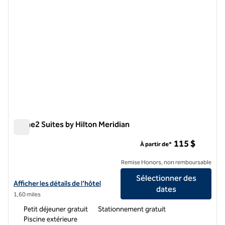
Home2 Suites by Hilton Meridian
Home2 Suites by Hilton Meridian
115 $
À partir de*
Remise Honors, non remboursable
Sélectionner des
Afficher les détails de l'hôtel Home2 Suites by Hilton Meridian
Afficher les détails de l'hôtel
dates
1,60 miles
Petit déjeuner gratuit
Stationnement gratuit
Piscine extérieure