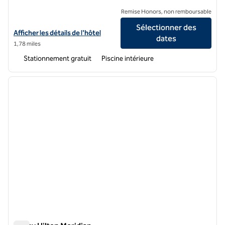
Remise Honors, non remboursable
Sélectionner des
Afficher les détails de l'hôtel Hilton Garden Inn Meridian
Afficher les détails de l'hôtel
dates
1,78 miles
Stationnement gratuit
Piscine intérieure
1
/
8
image précédente
image 
1 sur 8