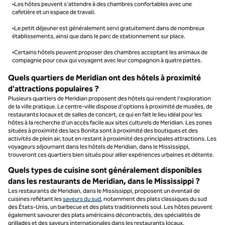
•Les hôtes peuvent s'attendre à des chambres confortables avec une
cafetière et un espace de travail.
•Le petit déjeuner est généralement servi gratuitement dans de nombreux
établissements, ainsi que dans le parc de stationnement sur place.
•Certains hôtels peuvent proposer des chambres acceptant les animaux de
compagnie pour ceux qui voyagent avec leur compagnon à quatre pattes.
Quels quartiers de Meridian ont des hôtels à proximité
d'attractions populaires ?
Plusieurs quartiers de Meridian proposent des hôtels qui rendent l'exploration
de la ville pratique. Le centre-ville dispose d'options à proximité de musées, de
restaurants locaux et de salles de concert, ce qui en fait le lieu idéal pour les
hôtes à la recherche d'un accès facile aux sites culturels de Meridian. Les zones
situées à proximité des lacs Bonita sont à proximité des boutiques et des
activités de plein air, tout en restant à proximité des principales attractions. Les
voyageurs séjournant dans les hôtels de Meridian, dans le Mississippi,
trouveront ces quartiers bien situés pour allier expériences urbaines et détente.
Quels types de cuisine sont généralement disponibles
dans les restaurants de Meridian, dans le Mississippi ?
Les restaurants de Meridian, dans le Mississippi, proposent un éventail de
cuisines reflétant les
saveurs du sud
, notamment des plats classiques du sud
des États-Unis, un barbecue et des plats traditionnels soul. Les hôtes peuvent
également savourer des plats américains décontractés, des spécialités de
grillades et des saveurs internationales dans les restaurants locaux.